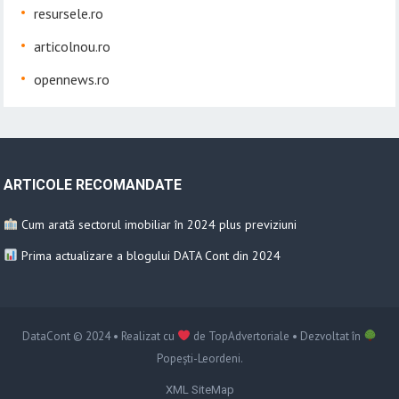
resursele.ro
articolnou.ro
opennews.ro
ARTICOLE RECOMANDATE
Cum arată sectorul imobiliar în 2024 plus previziuni
Prima actualizare a blogului DATA Cont din 2024
DataCont
© 2024 • Realizat cu
de
TopAdvertoriale
• Dezvoltat în
Popești-Leordeni
.
XML SiteMap