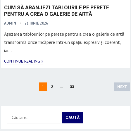
CUM SĂ ARANJEZI TABLOURILE PE PERETE
PENTRU A CREA O GALERIE DE ARTĂ
ADMIN
21 IUNIE 2026
Așezarea tablourilor pe perete pentru a crea o galerie de artă
transformă orice încăpere într-un spațiu expresiv și coerent,
iar…
CONTINUE READING »
Paginație
1
2
…
33
NEXT
articole
Caută
după: