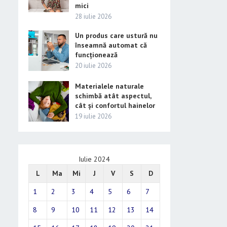
mici
28 iulie 2026
Un produs care ustură nu
înseamnă automat că
funcționează
20 iulie 2026
Materialele naturale
schimbă atât aspectul,
cât și confortul hainelor
19 iulie 2026
Iulie 2024
L
Ma
Mi
J
V
S
D
1
2
3
4
5
6
7
8
9
10
11
12
13
14