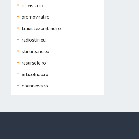
re-vista.ro
promoviral.ro
traiestezambind.ro
radiostiri.eu
stiriurbane.eu
resursele.ro
articolnou.ro
opennews.ro