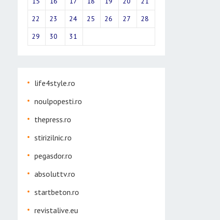
15
16
17
18
19
20
21
22
23
24
25
26
27
28
29
30
31
life4style.ro
noulpopesti.ro
thepress.ro
stirizilnic.ro
pegasdor.ro
absoluttv.ro
startbeton.ro
revistalive.eu