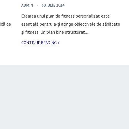
ADMIN
30 IULIE 2024
Crearea unui plan de fitness personalizat este
ică de
esențială pentru a-ți atinge obiectivele de sănătate
și fitness. Un plan bine structurat…
CONTINUE READING »