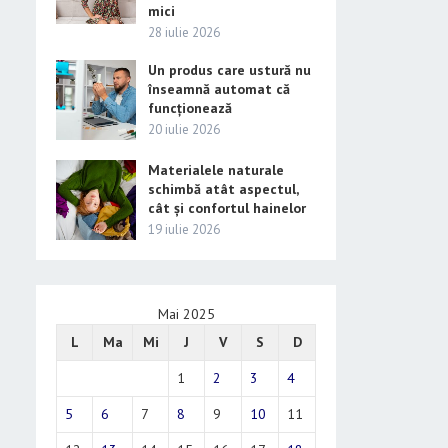
mici
28 iulie 2026
Un produs care ustură nu
înseamnă automat că
funcționează
20 iulie 2026
Materialele naturale
schimbă atât aspectul,
cât și confortul hainelor
19 iulie 2026
Mai 2025
L
Ma
Mi
J
V
S
D
1
2
3
4
5
6
7
8
9
10
11