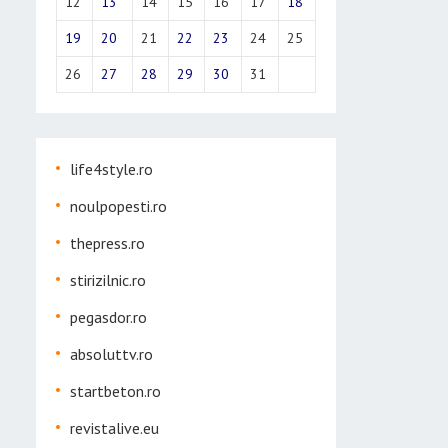
12
13
14
15
16
17
18
19
20
21
22
23
24
25
26
27
28
29
30
31
life4style.ro
noulpopesti.ro
thepress.ro
stirizilnic.ro
pegasdor.ro
absoluttv.ro
startbeton.ro
revistalive.eu