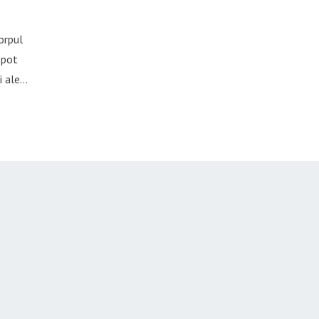
orpul
 pot
i ale…