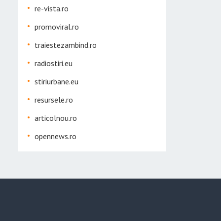
re-vista.ro
promoviral.ro
traiestezambind.ro
radiostiri.eu
stiriurbane.eu
resursele.ro
articolnou.ro
opennews.ro