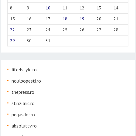
8
9
10
11
12
13
14
15
16
17
18
19
20
21
22
23
24
25
26
27
28
29
30
31
life4style.ro
noulpopesti.ro
thepress.ro
stirizilnic.ro
pegasdor.ro
absoluttv.ro