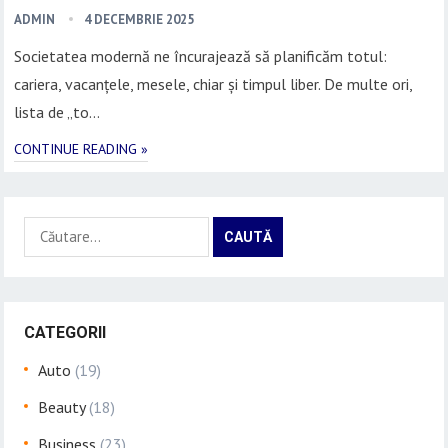
ADMIN
4 DECEMBRIE 2025
Societatea modernă ne încurajează să planificăm totul:
cariera, vacanțele, mesele, chiar și timpul liber. De multe ori,
lista de „to…
CONTINUE READING »
Caută
după:
CATEGORII
Auto
(19)
Beauty
(18)
Business
(23)