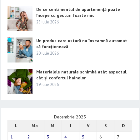
De ce sentimentul de apartenență poate
începe cu gesturi foarte mici
28 iulie 2026
Un produs care ustură nu înseamnă automat
că funcționează
20 iulie 2026
Materialele naturale schimbă atât aspectul,
cât și confortul hainelor
19 iulie 2026
Decembrie 2025
L
Ma
Mi
J
V
S
D
1
2
3
4
5
6
7