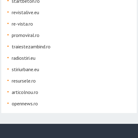
startbeton.ro
revistalive.eu
re-vista.ro
promoviral.ro
traiestezambind.ro
radiostiri.eu
stiriurbane.eu
resursele.ro
articolnou.ro
opennews.ro