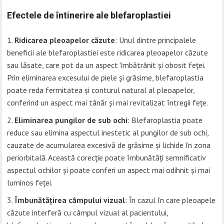
Efectele de întinerire ale blefaroplastiei
Ridicarea pleoapelor căzute
: Unul dintre principalele
beneficii ale blefaroplastiei este ridicarea pleoapelor căzute
sau lăsate, care pot da un aspect îmbătrânit și obosit feței.
Prin eliminarea excesului de piele și grăsime, blefaroplastia
poate reda fermitatea și conturul natural al pleoapelor,
conferind un aspect mai tânăr și mai revitalizat întregii fețe.
Eliminarea pungilor de sub ochi
: Blefaroplastia poate
reduce sau elimina aspectul inestetic al pungilor de sub ochi,
cauzate de acumularea excesivă de grăsime și lichide în zona
periorbitală. Această corecție poate îmbunătăți semnificativ
aspectul ochilor și poate conferi un aspect mai odihnit și mai
luminos feței.
Îmbunătățirea câmpului vizual
: În cazul în care pleoapele
căzute interferă cu câmpul vizual al pacientului,