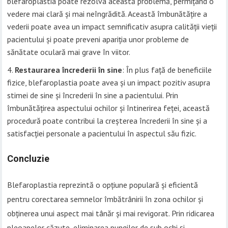
blefaroplastia poate rezolva această problemă, permițând o
vedere mai clară și mai neîngrădită. Această îmbunătățire a
vederii poate avea un impact semnificativ asupra calității vieții
pacientului și poate preveni apariția unor probleme de
sănătate oculară mai grave în viitor.
Restaurarea încrederii în sine
: În plus față de beneficiile
fizice, blefaroplastia poate avea și un impact pozitiv asupra
stimei de sine și încrederii în sine a pacientului. Prin
îmbunătățirea aspectului ochilor și întinerirea feței, această
procedură poate contribui la creșterea încrederii în sine și a
satisfacției personale a pacientului în aspectul său fizic.
Concluzie
Blefaroplastia reprezintă o opțiune populară și eficientă
pentru corectarea semnelor îmbătrânirii în zona ochilor și
obținerea unui aspect mai tânăr și mai revigorat. Prin ridicarea
pleoapelor căzute, eliminarea pungilor de sub ochi și