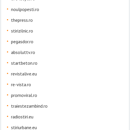
noulpopesti.ro
thepress.ro
stirizilnic.ro
pegasdor.ro
absoluttv.ro
startbeton.ro
revistalive.eu
re-vista.ro
promoviral.ro
traiestezambind.ro
radiostiri.eu
stiriurbane.eu