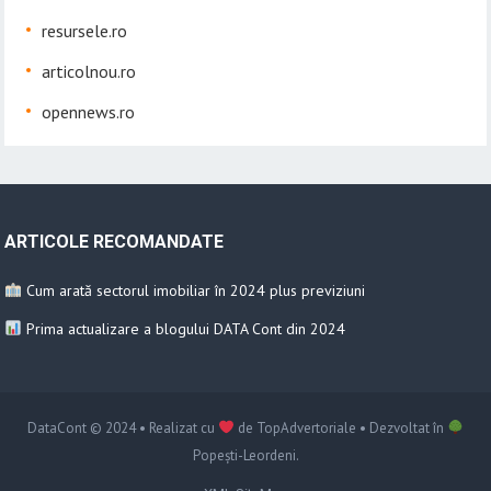
resursele.ro
articolnou.ro
opennews.ro
ARTICOLE RECOMANDATE
Cum arată sectorul imobiliar în 2024 plus previziuni
Prima actualizare a blogului DATA Cont din 2024
DataCont
© 2024 • Realizat cu
de
TopAdvertoriale
• Dezvoltat în
Popești-Leordeni
.