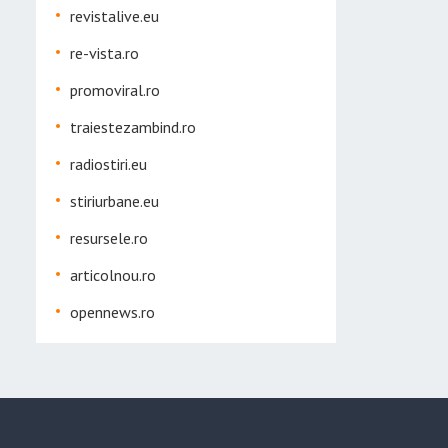
revistalive.eu
re-vista.ro
promoviral.ro
traiestezambind.ro
radiostiri.eu
stiriurbane.eu
resursele.ro
articolnou.ro
opennews.ro