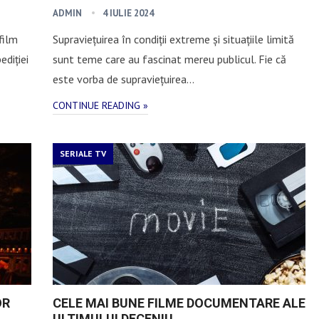
ADMIN
4 IULIE 2024
film
Supraviețuirea în condiții extreme și situațiile limită
ediției
sunt teme care au fascinat mereu publicul. Fie că
este vorba de supraviețuirea…
CONTINUE READING »
SERIALE TV
OR
CELE MAI BUNE FILME DOCUMENTARE ALE
ULTIMULUI DECENIU