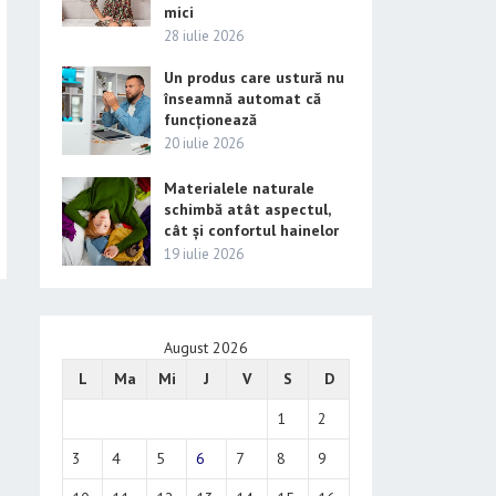
mici
28 iulie 2026
Un produs care ustură nu
înseamnă automat că
funcționează
20 iulie 2026
Materialele naturale
schimbă atât aspectul,
cât și confortul hainelor
19 iulie 2026
August 2026
L
Ma
Mi
J
V
S
D
1
2
3
4
5
6
7
8
9