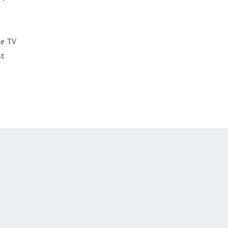
le TV
st