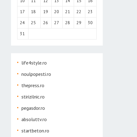
10
11
12
13
14
15
16
17
18
19
20
21
22
23
24
25
26
27
28
29
30
31
life4style.ro
noulpopesti.ro
thepress.ro
stirizilnic.ro
pegasdor.ro
absoluttv.ro
startbeton.ro