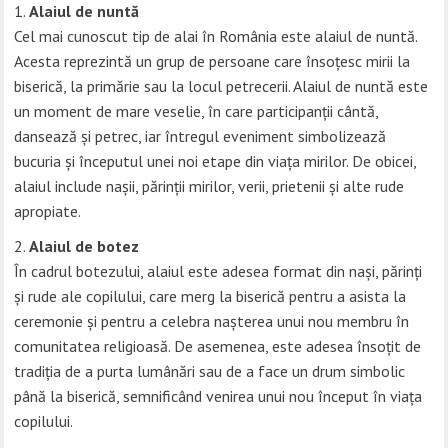
Alaiul de nuntă
Cel mai cunoscut tip de alai în România este alaiul de nuntă.
Acesta reprezintă un grup de persoane care însoțesc mirii la
biserică, la primărie sau la locul petrecerii. Alaiul de nuntă este
un moment de mare veselie, în care participanții cântă,
dansează și petrec, iar întregul eveniment simbolizează
bucuria și începutul unei noi etape din viața mirilor. De obicei,
alaiul include nașii, părinții mirilor, verii, prietenii și alte rude
apropiate.
Alaiul de botez
În cadrul botezului, alaiul este adesea format din nași, părinți
și rude ale copilului, care merg la biserică pentru a asista la
ceremonie și pentru a celebra nașterea unui nou membru în
comunitatea religioasă. De asemenea, este adesea însoțit de
tradiția de a purta lumânări sau de a face un drum simbolic
până la biserică, semnificând venirea unui nou început în viața
copilului.