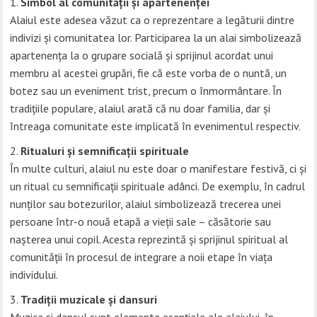
Simbol al comunității și apartenenței
Alaiul este adesea văzut ca o reprezentare a legăturii dintre
indivizi și comunitatea lor. Participarea la un alai simbolizează
apartenența la o grupare socială și sprijinul acordat unui
membru al acestei grupări, fie că este vorba de o nuntă, un
botez sau un eveniment trist, precum o înmormântare. În
tradițiile populare, alaiul arată că nu doar familia, dar și
întreaga comunitate este implicată în evenimentul respectiv.
Ritualuri și semnificații spirituale
În multe culturi, alaiul nu este doar o manifestare festivă, ci și
un ritual cu semnificații spirituale adânci. De exemplu, în cadrul
nunților sau botezurilor, alaiul simbolizează trecerea unei
persoane într-o nouă etapă a vieții sale – căsătorie sau
nașterea unui copil. Acesta reprezintă și sprijinul spiritual al
comunității în procesul de integrare a noii etape în viața
individului.
Tradiții muzicale și dansuri