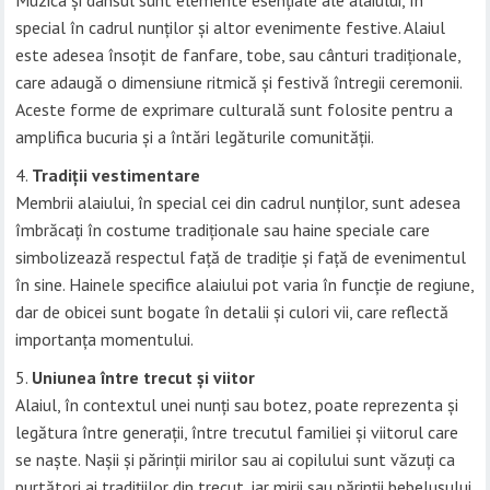
Muzica și dansul sunt elemente esențiale ale alaiului, în
special în cadrul nunților și altor evenimente festive. Alaiul
este adesea însoțit de fanfare, tobe, sau cânturi tradiționale,
care adaugă o dimensiune ritmică și festivă întregii ceremonii.
Aceste forme de exprimare culturală sunt folosite pentru a
amplifica bucuria și a întări legăturile comunității.
Tradiții vestimentare
Membrii alaiului, în special cei din cadrul nunților, sunt adesea
îmbrăcați în costume tradiționale sau haine speciale care
simbolizează respectul față de tradiție și față de evenimentul
în sine. Hainele specifice alaiului pot varia în funcție de regiune,
dar de obicei sunt bogate în detalii și culori vii, care reflectă
importanța momentului.
Uniunea între trecut și viitor
Alaiul, în contextul unei nunți sau botez, poate reprezenta și
legătura între generații, între trecutul familiei și viitorul care
se naște. Nașii și părinții mirilor sau ai copilului sunt văzuți ca
purtători ai tradițiilor din trecut, iar mirii sau părinții bebelușului