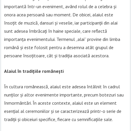
importantă într-un eveniment, având rolul de a celebra și
onora acea persoană sau moment. De obicei, alaiul este
însoțit de muzică, dansuri și veselie, iar participanții din alai
sunt adesea îmbrăcați în haine speciale, care reflectă
importanța evenimentului. Termenul „alai” provine din limba
română și este folosit pentru a desemna atât grupul de
persoane însoțitoare, cât și tradiția asociată acestora.
Alaiul în tradițiile românești
În cultura românească, alaiul este adesea întâlnit în cadrul
nunților și altor evenimente importante, precum botezuri sau
înmormântări. În aceste contexte, alaiul este un element
esențial al ceremoniilor și se caracterizează printr-o serie de
tradiții și obiceiuri specifice, fiecare cu semnificațiile sale.