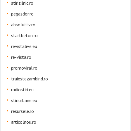
stirizilnic.ro
pegasdor.ro
absoluttv.ro
startbeton.ro
revistalive.eu
re-vista.ro
promoviral.ro
traiestezambind.ro
radiostiri.eu
stiriurbane.eu
resursele.ro
articolnou.ro