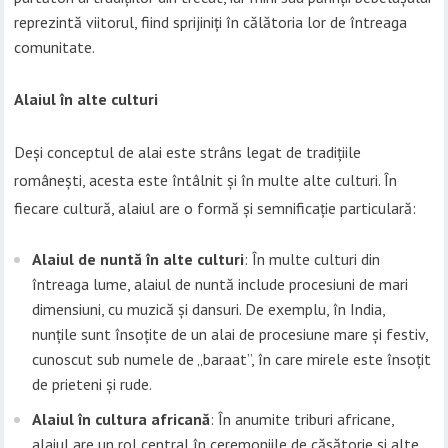
reprezintă viitorul, fiind sprijiniți în călătoria lor de întreaga
comunitate.
Alaiul în alte culturi
Deși conceptul de alai este strâns legat de tradițiile
românești, acesta este întâlnit și în multe alte culturi. În
fiecare cultură, alaiul are o formă și semnificație particulară:
Alaiul de nuntă în alte culturi
: În multe culturi din
întreaga lume, alaiul de nuntă include procesiuni de mari
dimensiuni, cu muzică și dansuri. De exemplu, în India,
nunțile sunt însoțite de un alai de procesiune mare și festiv,
cunoscut sub numele de „baraat”, în care mirele este însoțit
de prieteni și rude.
Alaiul în cultura africană
: În anumite triburi africane,
alaiul are un rol central în ceremoniile de căsătorie și alte