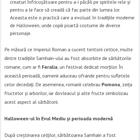
creaturi înfricoșătoare pentru a-i păcăli pe spiritele rele și
pentru a le face să creadă că fac parte din lumea lor.
Aceasta este o practică care a evoluat în tradițiile moderne
de Halloween, unde copiii poartă costume de diverse
personaje.
Pe măsură ce Imperiul Roman a cucerit teritorii celtice, multe
dintre tradițiile Samhain-ului au fost absorbite de sărbătorile
romane, cum ar fi
Feralia
, un festival dedicat morților. În
această perioadă, oamenii aduceau ofrande pentru sufletele
celor decedați. De asemenea, romanii celebrau
Pomona
, zeița
fructelor și arborilor, iar dovleacul și alte fructe simbolizau
acest aspect al sărbătorii.
Halloween-ul în Evul Mediu și perioada modernă
După creștinarea celților, sărbătoarea Samhain a fost