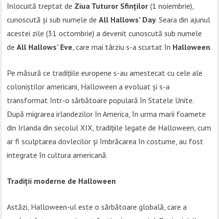
înlocuită treptat de
Ziua Tuturor Sfinților
(1 noiembrie),
cunoscută și sub numele de
All Hallows’ Day
. Seara din ajunul
acestei zile (31 octombrie) a devenit cunoscută sub numele
de
All Hallows’ Eve
, care mai târziu s-a scurtat în
Halloween
.
Pe măsură ce tradițiile europene s-au amestecat cu cele ale
coloniștilor americani, Halloween a evoluat și s-a
transformat într-o sărbătoare populară în Statele Unite.
După migrarea irlandezilor în America, în urma marii foamete
din Irlanda din secolul XIX, tradițiile legate de Halloween, cum
ar fi sculptarea dovlecilor și îmbrăcarea în costume, au fost
integrate în cultura americană.
Tradiții moderne de Halloween
Astăzi, Halloween-ul este o sărbătoare globală, care a