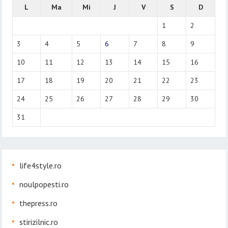
L
Ma
Mi
J
V
S
D
1
2
3
4
5
6
7
8
9
10
11
12
13
14
15
16
17
18
19
20
21
22
23
24
25
26
27
28
29
30
31
life4style.ro
noulpopesti.ro
thepress.ro
stirizilnic.ro