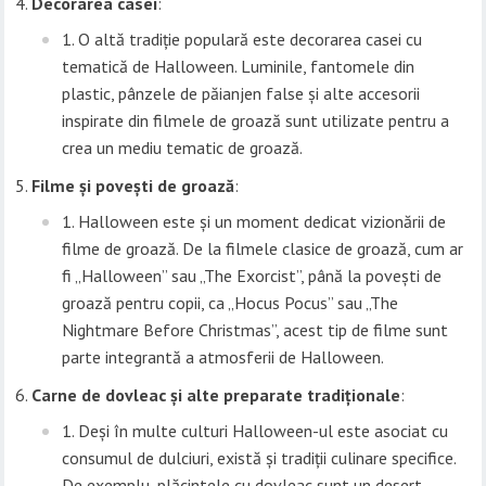
Decorarea casei
:
O altă tradiție populară este decorarea casei cu
tematică de Halloween. Luminile, fantomele din
plastic, pânzele de păianjen false și alte accesorii
inspirate din filmele de groază sunt utilizate pentru a
crea un mediu tematic de groază.
Filme și povești de groază
:
Halloween este și un moment dedicat vizionării de
filme de groază. De la filmele clasice de groază, cum ar
fi „Halloween” sau „The Exorcist”, până la povești de
groază pentru copii, ca „Hocus Pocus” sau „The
Nightmare Before Christmas”, acest tip de filme sunt
parte integrantă a atmosferii de Halloween.
Carne de dovleac și alte preparate tradiționale
:
Deși în multe culturi Halloween-ul este asociat cu
consumul de dulciuri, există și tradiții culinare specifice.
De exemplu, plăcintele cu dovleac sunt un desert