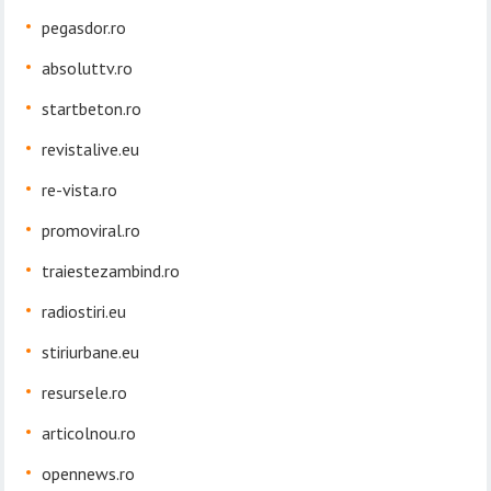
pegasdor.ro
absoluttv.ro
startbeton.ro
revistalive.eu
re-vista.ro
promoviral.ro
traiestezambind.ro
radiostiri.eu
stiriurbane.eu
resursele.ro
articolnou.ro
opennews.ro