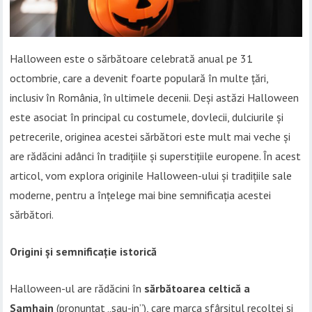
Halloween este o sărbătoare celebrată anual pe 31
octombrie, care a devenit foarte populară în multe țări,
inclusiv în România, în ultimele decenii. Deși astăzi Halloween
este asociat în principal cu costumele, dovlecii, dulciurile și
petrecerile, originea acestei sărbători este mult mai veche și
are rădăcini adânci în tradițiile și superstițiile europene. În acest
articol, vom explora originile Halloween-ului și tradițiile sale
moderne, pentru a înțelege mai bine semnificația acestei
sărbători.
Origini și semnificație istorică
Halloween-ul are rădăcini în
sărbătoarea celtică a
Samhain
(pronunțat „sau-in”), care marca sfârșitul recoltei și