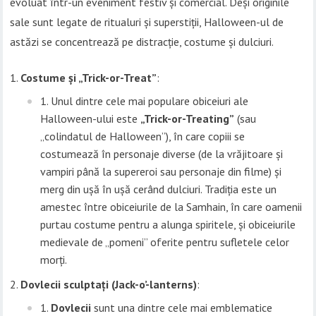
evoluat într-un eveniment festiv și comercial. Deși originile
sale sunt legate de ritualuri și superstiții, Halloween-ul de
astăzi se concentrează pe distracție, costume și dulciuri.
Costume și „Trick-or-Treat”
:
Unul dintre cele mai populare obiceiuri ale
Halloween-ului este
„Trick-or-Treating”
(sau
„colindatul de Halloween”), în care copiii se
costumează în personaje diverse (de la vrăjitoare și
vampiri până la supereroi sau personaje din filme) și
merg din ușă în ușă cerând dulciuri. Tradiția este un
amestec între obiceiurile de la Samhain, în care oamenii
purtau costume pentru a alunga spiritele, și obiceiurile
medievale de „pomeni” oferite pentru sufletele celor
morți.
Dovlecii sculptați (Jack-o’-lanterns)
:
Dovlecii
sunt una dintre cele mai emblematice