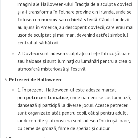
imagini ale Halloween-ului. Tradiția de a sculpta dovleci
și a-i transforma în felinare provine din Irlanda, unde se
folosea un
morcov
sau o
bietă sfeclă
. Când irlandezii
au ajuns în America, au descoperit dovlecii, care erau mai
ușor de sculptat și mai mari, devenind astfel simbolul
central al sărbătorii.
Dovlecii sunt adesea sculptați cu fețe înfricoșătoare
sau haioase și sunt luminați cu lumânări pentru a crea o
atmosferă misterioasă și festivă.
Petreceri de Halloween
:
În prezent, Halloween-ul este adesea marcat
prin
petreceri tematice
, unde oamenii se costumează,
dansează și participă la diverse jocuri. Aceste petreceri
sunt organizate atât pentru copii, cât și pentru adulți,
iar decorurile și atmosfera sunt adesea înfricoșătoare,
cu teme de groază, filme de speriat și dulciuri.