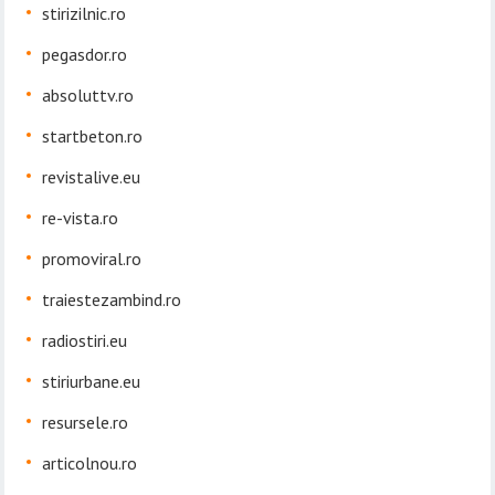
stirizilnic.ro
pegasdor.ro
absoluttv.ro
startbeton.ro
revistalive.eu
re-vista.ro
promoviral.ro
traiestezambind.ro
radiostiri.eu
stiriurbane.eu
resursele.ro
articolnou.ro