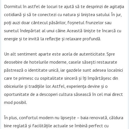
Dormitul în astfel de locuri te ajută să te desprinzi de agitația
cotidiană și să te conectezi cu natura și liniștea satului. În jur,
poți auzi doar cântecul păsărilor, foșnetul frunzelor sau
sunetul îndepărtat al unui câine. Această liniște te încarcă cu
energie și te invită la reflecție și relaxare profundă.
Un alt sentiment aparte este acela de autenticitate. Spre
deosebire de hotelurile moderne, casele săsești restaurate
păstrează o identitate unică, iar gazdele sunt adesea localnici
care te primesc cu ospitalitate sinceră și îți împărtășesc din
obiceiurile și tradițiile lor. Astfel, experiența devine și o
oportunitate de a descoperi cultura săsească în cel mai direct
mod posibil.
În plus, confortul modern nu lipsește – baia renovată, căldura
bine reglată și facilitățile actuale se îmbină perfect cu