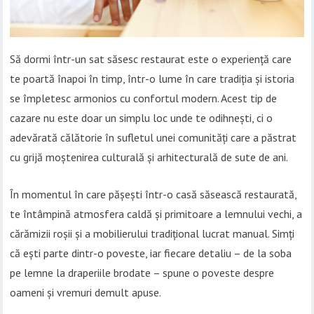
Să dormi într-un sat săsesc restaurat este o experiență care
te poartă înapoi în timp, într-o lume în care tradiția și istoria
se împletesc armonios cu confortul modern. Acest tip de
cazare nu este doar un simplu loc unde te odihnești, ci o
adevărată călătorie în sufletul unei comunități care a păstrat
cu grijă moștenirea culturală și arhitecturală de sute de ani.
În momentul în care pășești într-o casă săsească restaurată,
te întâmpină atmosfera caldă și primitoare a lemnului vechi, a
cărămizii roșii și a mobilierului tradițional lucrat manual. Simți
că ești parte dintr-o poveste, iar fiecare detaliu – de la soba
pe lemne la draperiile brodate – spune o poveste despre
oameni și vremuri demult apuse.