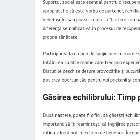
Suportul social este esențial pentru o recuperar
apropiați, fie că este vorba de partener, familie 
bebelușului sau pur și simplu să îți ofere compa
diferență semnificativă în procesul de recupera
propria sănătate.
Participarea la grupuri de sprijin pentru mame 
Întâlnirea cu alte mame care trec prin experienț
Discuțiile deschise despre provocările și bucuri
pot crea oportunități pentru noi prietenii și con
Găsirea echilibrului: Timp 
După naștere, poate fi dificil să găsești echilib
important să îți reamintești că îngrijirea person
rutina zilnică pot fi extrem de benefice. Încearc