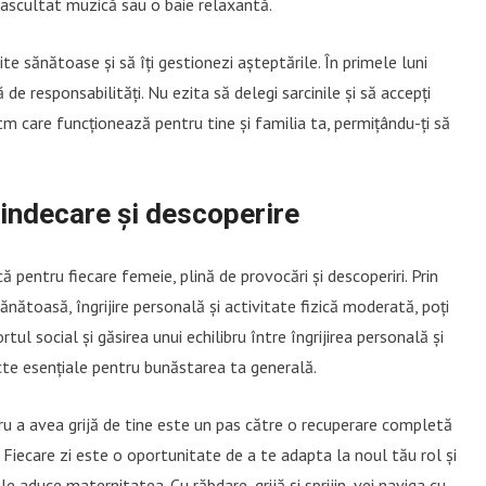
, ascultat muzică sau o baie relaxantă.
e sănătoase și să îți gestionezi așteptările. În primele luni
de responsabilități. Nu ezita să delegi sarcinile și să accepți
 ritm care funcționează pentru tine și familia ta, permițându-ți să
vindecare și descoperire
 pentru fiecare femeie, plină de provocări și descoperiri. Prin
nătoasă, îngrijire personală și activitate fizică moderată, poți
ul social și găsirea unui echilibru între îngrijirea personală și
te esențiale pentru bunăstarea ta generală.
tru a avea grijă de tine este un pas către o recuperare completă
 Fiecare zi este o oportunitate de a te adapta la noul tău rol și
 aduce maternitatea. Cu răbdare, grijă și sprijin, vei naviga cu