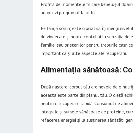
Profită de momentele în care bebelușul doarme 
adaptezi programul la al lui.
Pe lângă somn, este crucial să îți menții nivel
de vindecare și poate contribui la senzația de epu
familiei sau prietenilor pentru treburile casni
important ca și alte aspecte ale recuperării.
Alimentația sănătoasă: Co
După naștere, corpul tău are nevoie de o nutriț
aceasta este parte din planul tău. O dietă echi
pentru o recuperare rapidă. Consumul de alimen
integrale și sursele sănătoase de proteine, cum
refacerea energiei și la susținerea sănătății gen