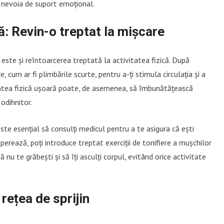
 nevoia de suport emoțional.
ă: Revin-o treptat la mișcare
 este și reîntoarcerea treptată la activitatea fizică. După
e, cum ar fi plimbările scurte, pentru a-ți stimula circulația și a
tatea fizică ușoară poate, de asemenea, să îmbunătățească
 odihnitor.
este esențial să consulți medicul pentru a te asigura că ești
perează, poți introduce treptat exerciții de tonifiere a mușchilor
 nu te grăbești și să îți asculți corpul, evitând orice activitate
rețea de sprijin