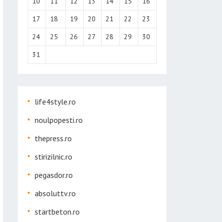
10
11
12
13
14
15
16
17
18
19
20
21
22
23
24
25
26
27
28
29
30
31
life4style.ro
noulpopesti.ro
thepress.ro
stirizilnic.ro
pegasdor.ro
absoluttv.ro
startbeton.ro