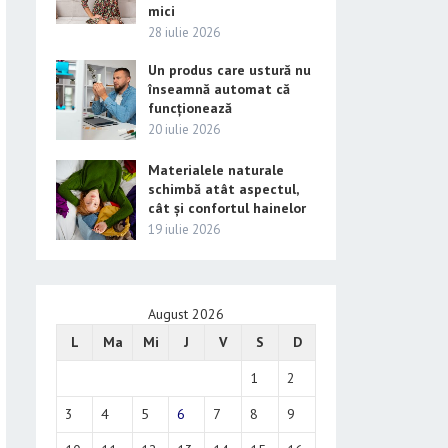
mici
28 iulie 2026
Un produs care ustură nu
înseamnă automat că
funcționează
20 iulie 2026
Materialele naturale
schimbă atât aspectul,
cât și confortul hainelor
19 iulie 2026
August 2026
L
Ma
Mi
J
V
S
D
1
2
3
4
5
6
7
8
9