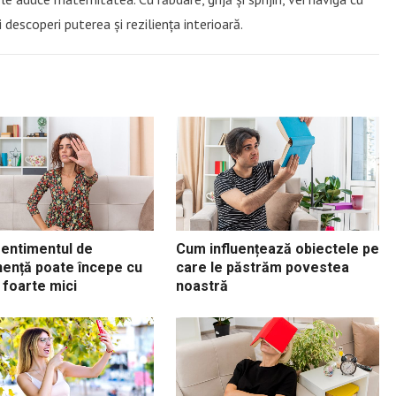
descoperi puterea și reziliența interioară.
sentimentul de
Cum influențează obiectele pe
nență poate începe cu
care le păstrăm povestea
 foarte mici
noastră