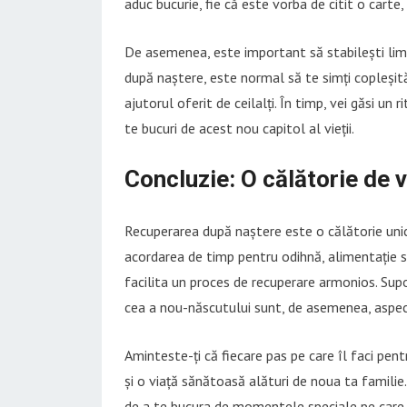
aduc bucurie, fie că este vorba de citit o carte
De asemenea, este important să stabilești limit
după naștere, este normal să te simți copleșită 
ajutorul oferit de ceilalți. În timp, vei găsi un
te bucuri de acest nou capitol al vieții.
Concluzie: O călătorie de 
Recuperarea după naștere este o călătorie unică
acordarea de timp pentru odihnă, alimentație să
facilita un proces de recuperare armonios. Suport
cea a nou-născutului sunt, de asemenea, aspec
Aminteste-ți că fiecare pas pe care îl faci pen
și o viață sănătoasă alături de noua ta familie.
de a te bucura de momentele speciale pe care le