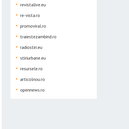
revistalive.eu
re-vista.ro
promoviral.ro
traiestezambind.ro
radiostiri.eu
stiriurbane.eu
resursele.ro
articolnou.ro
opennews.ro