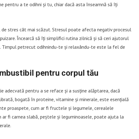
pentru a te odihni și tu, chiar dacă asta înseamnă să îți
ul de stres cât mai scăzut. Stresul poate afecta negativ procesul
izare. Încearcă să îți simplifici rutina zilnică și să ceri ajutorul
ce. Timpul petrecut odihnindu-te și relaxându-te este la fel de
mbustibil pentru corpul tău
ie adecvată pentru a se reface și a susține alăptarea, dacă
librată, bogată în proteine, vitamine și minerale, este esențială
te proaspete, cum ar fi fructele și legumele, cerealele
 ar fi carnea slabă, peștele și leguminoasele, poate ajuta la
erale.