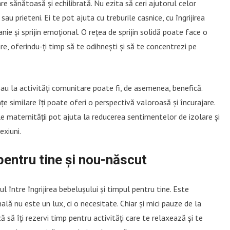
e sănătoasă și echilibrată. Nu ezita să ceri ajutorul celor
sau prieteni. Ei te pot ajuta cu treburile casnice, cu îngrijirea
nie și sprijin emoțional. O rețea de sprijin solidă poate face o
re, oferindu-ți timp să te odihnești și să te concentrezi pe
sau la activități comunitare poate fi, de asemenea, benefică.
e similare îți poate oferi o perspectivă valoroasă și încurajare.
ile maternității pot ajuta la reducerea sentimentelor de izolare și
exiuni.
pentru tine și nou-născut
rul între îngrijirea bebelușului și timpul pentru tine. Este
ală nu este un lux, ci o necesitate. Chiar și mici pauze de la
ă să îți rezervi timp pentru activități care te relaxează și te