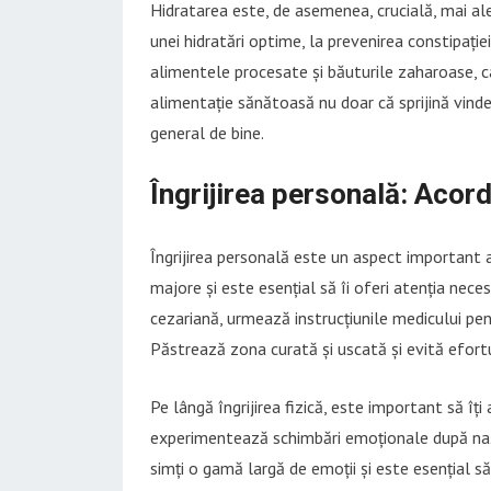
Hidratarea este, de asemenea, crucială, mai a
unei hidratări optime, la prevenirea constipație
alimentele procesate și băuturile zaharoase, car
alimentație sănătoasă nu doar că sprijină vindec
general de bine.
Îngrijirea personală: Acor
Îngrijirea personală este un aspect important a
majore și este esențial să îi oferi atenția nece
cezariană, urmează instrucțiunile medicului pent
Păstrează zona curată și uscată și evită efortur
Pe lângă îngrijirea fizică, este important să î
experimentează schimbări emoționale după naște
simți o gamă largă de emoții și este esențial să 