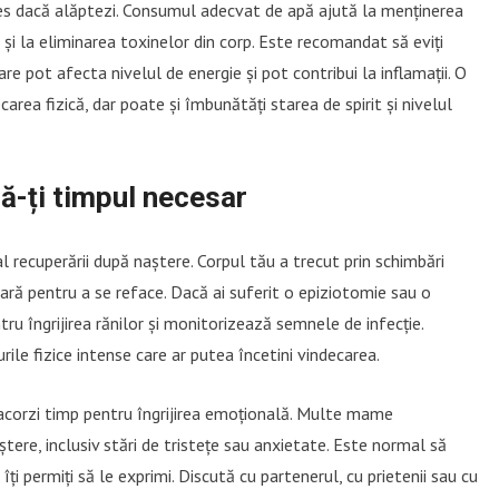
les dacă alăptezi. Consumul adecvat de apă ajută la menținerea
i și la eliminarea toxinelor din corp. Este recomandat să eviți
e pot afecta nivelul de energie și pot contribui la inflamații. O
area fizică, dar poate și îmbunătăți starea de spirit și nivelul
dă-ți timpul necesar
l recuperării după naștere. Corpul tău a trecut prin schimbări
sară pentru a se reface. Dacă ai suferit o epiziotomie sau o
ru îngrijirea rănilor și monitorizează semnele de infecție.
ile fizice intense care ar putea încetini vindecarea.
ți acorzi timp pentru îngrijirea emoțională. Multe mame
re, inclusiv stări de tristețe sau anxietate. Este normal să
îți permiți să le exprimi. Discută cu partenerul, cu prietenii sau cu