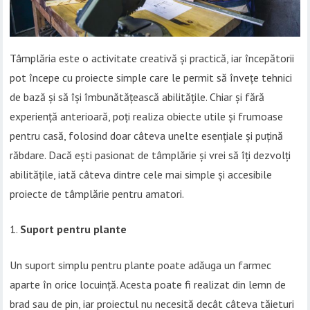
Tâmplăria este o activitate creativă și practică, iar începătorii
pot începe cu proiecte simple care le permit să învețe tehnici
de bază și să își îmbunătățească abilitățile. Chiar și fără
experiență anterioară, poți realiza obiecte utile și frumoase
pentru casă, folosind doar câteva unelte esențiale și puțină
răbdare. Dacă ești pasionat de tâmplărie și vrei să îți dezvolți
abilitățile, iată câteva dintre cele mai simple și accesibile
proiecte de tâmplărie pentru amatori.
Suport pentru plante
Un suport simplu pentru plante poate adăuga un farmec
aparte în orice locuință. Acesta poate fi realizat din lemn de
brad sau de pin, iar proiectul nu necesită decât câteva tăieturi