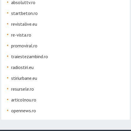
absoluttv.ro
startbeton.ro
revistalive.eu
re-vista.ro
promoviral.ro
traiestezambind.ro
radiostiri.eu
stiriurbane.eu
resursele.ro
articolnou.ro
opennews.ro