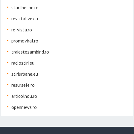
startbeton.ro
revistalive.eu
re-vista.ro
promoviral.ro
traiestezambind.ro
radiostiri.eu
stiriurbane.eu
resursele.ro
articolnou.ro
opennews.ro