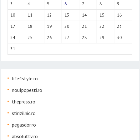
3
4
5
6
7
8
9
10
11
12
13
14
15
16
17
18
19
20
21
22
23
24
25
26
27
28
29
30
31
life4style.ro
noulpopesti.ro
thepress.ro
stirizilnic.ro
pegasdor.ro
absoluttv.ro