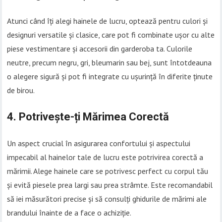
Atunci când îți alegi hainele de lucru, optează pentru culori și
designuri versatile și clasice, care pot fi combinate ușor cu alte
piese vestimentare și accesorii din garderoba ta. Culorile
neutre, precum negru, gri, bleumarin sau bej, sunt întotdeauna
o alegere sigură și pot fi integrate cu ușurință în diferite ținute
de birou.
4. Potrivește-ți Mărimea Corectă
Un aspect crucial în asigurarea confortului și aspectului
impecabil al hainelor tale de lucru este potrivirea corectă a
mărimii. Alege hainele care se potrivesc perfect cu corpul tău
și evită piesele prea largi sau prea strâmte. Este recomandabil
să iei măsurători precise și să consulți ghidurile de mărimi ale
brandului înainte de a face o achiziție.