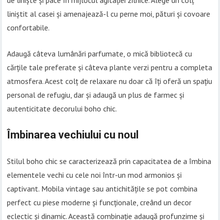
de liniște și pace în mijlocul agitației zilnice. Alege un colț
liniștit al casei și amenajează-l cu perne moi, pături și covoare
confortabile.
Adaugă câteva lumânări parfumate, o mică bibliotecă cu
cărțile tale preferate și câteva plante verzi pentru a completa
atmosfera. Acest colț de relaxare nu doar că îți oferă un spațiu
personal de refugiu, dar și adaugă un plus de farmec și
autenticitate decorului boho chic.
Îmbinarea vechiului cu noul
Stilul boho chic se caracterizează prin capacitatea de a îmbina
elementele vechi cu cele noi într-un mod armonios și
captivant. Mobila vintage sau antichitățile se pot combina
perfect cu piese moderne și funcționale, creând un decor
eclectic și dinamic. Această combinație adaugă profunzime și