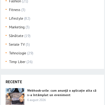
Fashion
(21)
Fitness
(3)
Lifestyle
(82)
Marketing
(3)
Sănătate
(19)
Seriale TV
(5)
Tehnologie
(29)
Timp Liber
(26)
RECENTE
Webhook-urile: cum anunță o aplicație alta că
s-a întâmplat un eveniment
6 august 2026