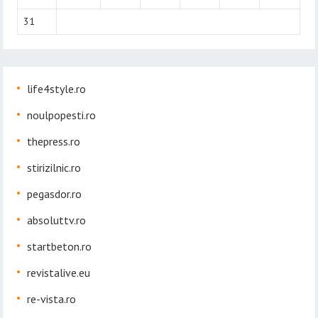
31
life4style.ro
noulpopesti.ro
thepress.ro
stirizilnic.ro
pegasdor.ro
absoluttv.ro
startbeton.ro
revistalive.eu
re-vista.ro