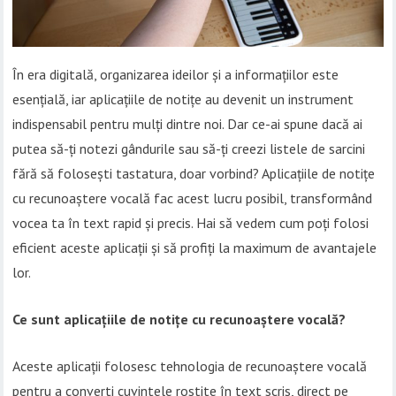
În era digitală, organizarea ideilor și a informațiilor este
esențială, iar aplicațiile de notițe au devenit un instrument
indispensabil pentru mulți dintre noi. Dar ce-ai spune dacă ai
putea să-ți notezi gândurile sau să-ți creezi listele de sarcini
fără să folosești tastatura, doar vorbind? Aplicațiile de notițe
cu recunoaștere vocală fac acest lucru posibil, transformând
vocea ta în text rapid și precis. Hai să vedem cum poți folosi
eficient aceste aplicații și să profiți la maximum de avantajele
lor.
Ce sunt aplicațiile de notițe cu recunoaștere vocală?
Aceste aplicații folosesc tehnologia de recunoaștere vocală
pentru a converti cuvintele rostite în text scris, direct pe