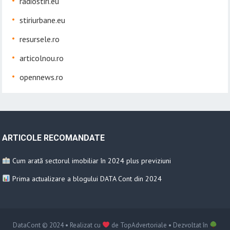
radiostiri.eu
stiriurbane.eu
resursele.ro
articolnou.ro
opennews.ro
ARTICOLE RECOMANDATE
Cum arată sectorul imobiliar în 2024 plus previziuni
Prima actualizare a blogului DATA Cont din 2024
DataCont
© 2024 • Realizat cu
de
TopAdvertoriale
• Dezvoltat în