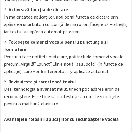
Activează funcția de dictare
În majoritatea aplicațiilor, poți porni funcția de dictare prin
apăsarea unui buton cu iconiță de microfon. Începe să vorbești,
iar textul va apărea automat pe ecran.
Folosește comenzi vocale pentru punctuație și
formatare
Pentru a face notițele mai clare, poți include comenzi vocale
precum „virgulă”, „punct”, „linie nouă” sau „bold” (în funcție de
aplicație), care vor fi interpretate și aplicate automat.
Revizuiește și corectează textul
Deși tehnologia a avansat mult, uneori pot apărea erori de
recunoaștere. Este bine să recitești și să corectezi notițele
pentru o mai bună claritate.
Avantajele folosirii aplicațiilor cu recunoaștere vocală