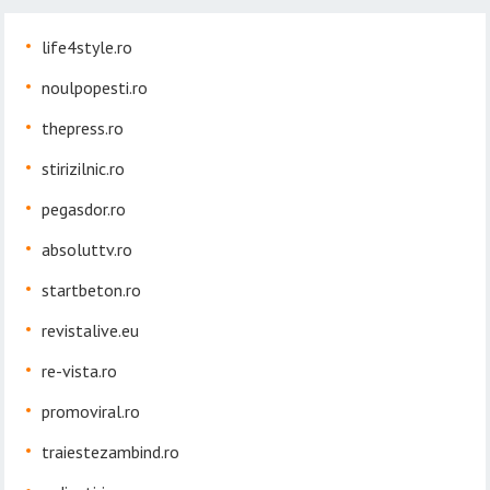
life4style.ro
noulpopesti.ro
thepress.ro
stirizilnic.ro
pegasdor.ro
absoluttv.ro
startbeton.ro
revistalive.eu
re-vista.ro
promoviral.ro
traiestezambind.ro