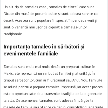
Un alt tip de tamales este „tamales de elote”, care sunt
făcute din masă de porumb dulce și sunt adesea servite ca
desert. Acestea sunt populare în special în perioada verii și
sunt o variantă mai ușor de digerat a tamales-urilor
tradiționale.
Importanța tamales în sărbători și
evenimentele familiale
Tamales sunt mult mai mult decât un preparat culinar în
Mexic; ele reprezintă un simbol al familiei și al unității. În
timpul sărbătorilor, cum ar fi Crăciunul sau Anul Nou, familiile
se adună pentru a prepara tamales împreună, iar acest proces
este o oportunitate de a transmite tradițiile de la o generație
la alta. De asemenea, tamales sunt adesea împărțite la
mesele de familie sau oferite ca daruri, consolidând legăturile