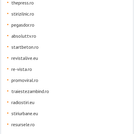
thepress.ro
stirizilnic.ro
pegasdor.ro
absoluttv.ro
startbeton.ro
revistalive.eu
re-vista.ro
promoviral.ro
traiestezambind.ro
radiostiri.eu
stiriurbane.eu
resursele.ro