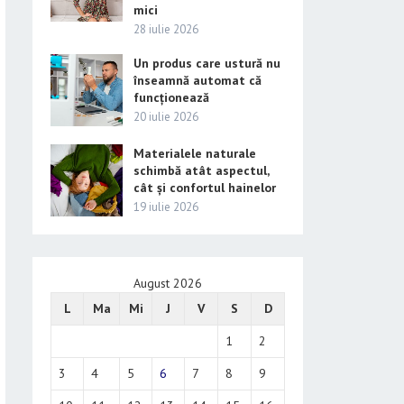
mici
28 iulie 2026
Un produs care ustură nu
înseamnă automat că
funcționează
20 iulie 2026
Materialele naturale
schimbă atât aspectul,
cât și confortul hainelor
19 iulie 2026
August 2026
L
Ma
Mi
J
V
S
D
1
2
3
4
5
6
7
8
9