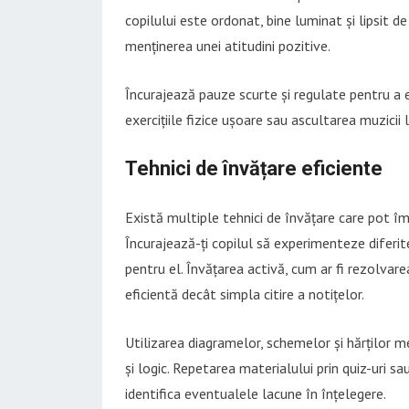
copilului este ordonat, bine luminat și lipsit de
menținerea unei atitudini pozitive.
Încurajează pauze scurte și regulate pentru a e
exercițiile fizice ușoare sau ascultarea muzicii 
Tehnici de învățare eficiente
Există multiple tehnici de învățare care pot îmb
Încurajează-ți copilul să experimenteze diferi
pentru el. Învățarea activă, cum ar fi rezolva
eficientă decât simpla citire a notițelor.
Utilizarea diagramelor, schemelor și hărților 
și logic. Repetarea materialului prin quiz-uri sa
identifica eventualele lacune în înțelegere.