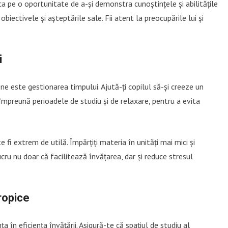
a pe o oportunitate de a-și demonstra cunoștințele și abilitățile
biectivele și așteptările sale. Fii atent la preocupările lui și
i
e este gestionarea timpului. Ajută-ți copilul să-și creeze un
i împreună perioadele de studiu și de relaxare, pentru a evita
fi extrem de utilă. Împărțiți materia în unități mai mici și
lucru nu doar că facilitează învățarea, dar și reduce stresul
ropice
în eficiența învățării. Asigură-te că spațiul de studiu al