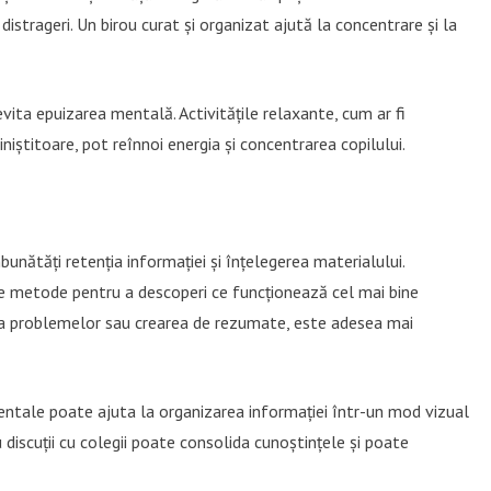
 distrageri. Un birou curat și organizat ajută la concentrare și la
vita epuizarea mentală. Activitățile relaxante, cum ar fi
liniștitoare, pot reînnoi energia și concentrarea copilului.
unătăți retenția informației și înțelegerea materialului.
te metode pentru a descoperi ce funcționează cel mai bine
rea problemelor sau crearea de rezumate, este adesea mai
mentale poate ajuta la organizarea informației într-un mod vizual
u discuții cu colegii poate consolida cunoștințele și poate