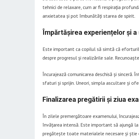
tehnici de relaxare, cum ar fi respirația profund
anxietatea și pot îmbunătăți starea de spirit.
Împărtășirea experiențelor și a
Este important ca copilul să simtă că eforturil
despre progresul și realizările sale. Recunoaște
Încurajează comunicarea deschisă și sinceră. În
sfaturi și sprijin. Uneori, simpla ascultare și o
Finalizarea pregătirii și ziua e
În zilele premergătoare examenului, încurajează
învățarea intensă. Este important să ajungă la
pregătește toate materialele necesare și știe