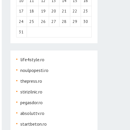
10
11
12
13
14
15
16
17
18
19
20
21
22
23
24
25
26
27
28
29
30
31
life4style.ro
noulpopesti.ro
thepress.ro
stirizilnic.ro
pegasdor.ro
absoluttv.ro
startbeton.ro