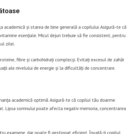
nătoase
a academică și starea de bine generală a copilului. Asigură-te că
i vitamine esențiale. Micul dejun trebuie să fie consistent, pentru
l zilei.
eine, fibre și carbohidrați complecși. Evitați excesul de zahăr
ții ale nivelului de energie și la dificultăți de concentrare.
manța academică optimă. Asigură-te că copilul tău doarme
at. Lipsa somnului poate afecta negativ memoria, concentrarea
ntru examene, dar poate fi gestionat eficient. Învață-ți copilul