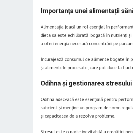
Importanța unei alimentații să
Alimentația joacă un rol esențial în performanț
dieta sa este echilibrată, bogată în nutrienți ș
a oferi energia necesară concentrării pe parcursu
Încurajează consumul de alimente bogate în prot
și alimentele procesate, care pot duce la fluctua
Odihna și gestionarea stresului
Odihna adecvată este esențială pentru perfor
suficient și menține un program de somn regul
și capacitatea de a rezolva probleme.
Stresul este o parte inevitabilă a pregătirii pe