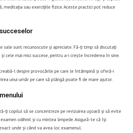
ă, meditația sau exercițiile fizice. Aceste practici pot reduce
 succeselor
e sale sunt recunoscute și apreciate. Fă-ți timp să discutați
 și cele mai mici succese, pentru a-i crește încrederea în sine.
treabă-l despre provocările pe care le întâmpină și oferă-i
ferirea unui umăr pe care să plângă poate fi de mare ajutor.
xamenului
-ți copilul să se concentreze pe revizuirea ușoară și să evite
 examen odihnit și cu mintea limpede. Asigură-te că își
 exact unde și când va avea loc examenul.