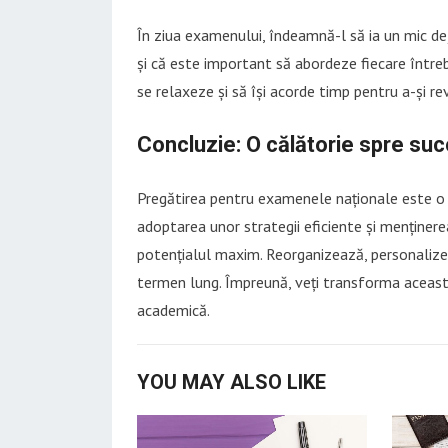
În ziua examenului, îndeamnă-l să ia un mic de
și că este important să abordeze fiecare între
se relaxeze și să își acorde timp pentru a-și rev
Concluzie: O călătorie spre su
Pregătirea pentru examenele naționale este o că
adoptarea unor strategii eficiente și menținerea 
potențialul maxim. Reorganizează, personalize
termen lung. Împreună, veți transforma această
academică.
YOU MAY ALSO LIKE