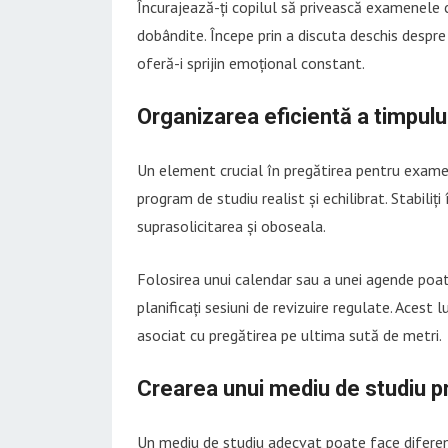
Încurajează-ți copilul să privească examenele c
dobândite. Începe prin a discuta deschis despre o
oferă-i sprijin emoțional constant.
Organizarea eficientă a timpulu
Un element crucial în pregătirea pentru examen
program de studiu realist și echilibrat. Stabiliț
suprasolicitarea și oboseala.
Folosirea unui calendar sau a unei agende poate 
planificați sesiuni de revizuire regulate. Acest 
asociat cu pregătirea pe ultima sută de metri.
Crearea unui mediu de studiu p
Un mediu de studiu adecvat poate face diferența 