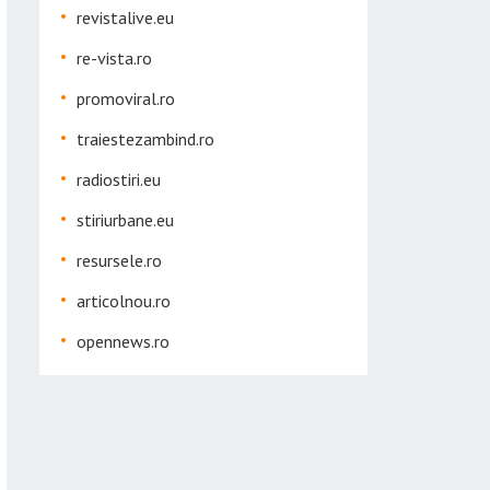
revistalive.eu
re-vista.ro
promoviral.ro
traiestezambind.ro
radiostiri.eu
stiriurbane.eu
resursele.ro
articolnou.ro
opennews.ro