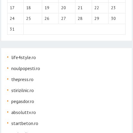
17
18
19
20
21
22
23
24
25
26
27
28
29
30
31
life4style.ro
noulpopesti.ro
thepress.ro
stirizilnic.ro
pegasdor.ro
absoluttv.ro
startbeton.ro