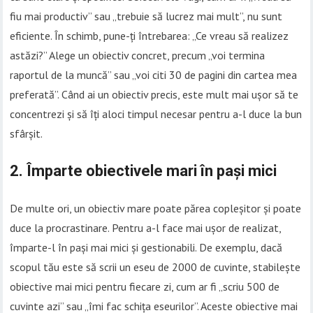
fiu mai productiv” sau „trebuie să lucrez mai mult”, nu sunt
eficiente. În schimb, pune-ți întrebarea: „Ce vreau să realizez
astăzi?” Alege un obiectiv concret, precum „voi termina
raportul de la muncă” sau „voi citi 30 de pagini din cartea mea
preferată”. Când ai un obiectiv precis, este mult mai ușor să te
concentrezi și să îți aloci timpul necesar pentru a-l duce la bun
sfârșit.
2.
Împarte obiectivele mari în pași mici
De multe ori, un obiectiv mare poate părea copleșitor și poate
duce la procrastinare. Pentru a-l face mai ușor de realizat,
împarte-l în pași mai mici și gestionabili. De exemplu, dacă
scopul tău este să scrii un eseu de 2000 de cuvinte, stabilește
obiective mai mici pentru fiecare zi, cum ar fi „scriu 500 de
cuvinte azi” sau „îmi fac schița eseurilor”. Aceste obiective mai