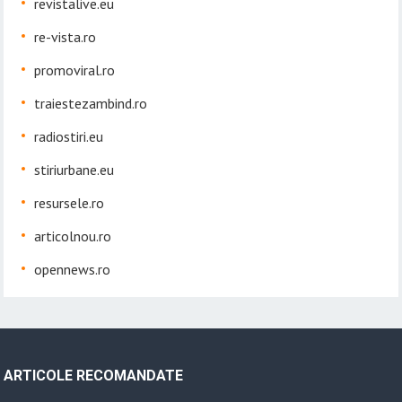
revistalive.eu
re-vista.ro
promoviral.ro
traiestezambind.ro
radiostiri.eu
stiriurbane.eu
resursele.ro
articolnou.ro
opennews.ro
ARTICOLE RECOMANDATE