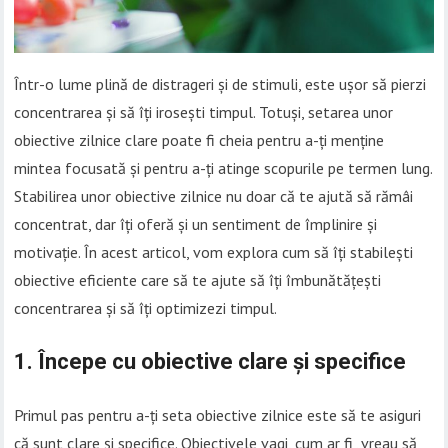
Într-o lume plină de distrageri și de stimuli, este ușor să pierzi
concentrarea și să îți irosești timpul. Totuși, setarea unor
obiective zilnice clare poate fi cheia pentru a-ți menține
mintea focusată și pentru a-ți atinge scopurile pe termen lung.
Stabilirea unor obiective zilnice nu doar că te ajută să rămâi
concentrat, dar îți oferă și un sentiment de împlinire și
motivație. În acest articol, vom explora cum să îți stabilești
obiective eficiente care să te ajute să îți îmbunătățești
concentrarea și să îți optimizezi timpul.
1.
Începe cu obiective clare și specifice
Primul pas pentru a-ți seta obiective zilnice este să te asiguri
că sunt clare și specifice. Obiectivele vagi, cum ar fi „vreau să