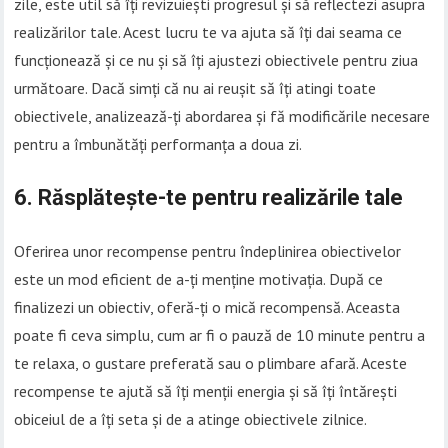
zile, este util să îți revizuiești progresul și să reflectezi asupra
realizărilor tale. Acest lucru te va ajuta să îți dai seama ce
funcționează și ce nu și să îți ajustezi obiectivele pentru ziua
următoare. Dacă simți că nu ai reușit să îți atingi toate
obiectivele, analizează-ți abordarea și fă modificările necesare
pentru a îmbunătăți performanța a doua zi.
6.
Răsplătește-te pentru realizările tale
Oferirea unor recompense pentru îndeplinirea obiectivelor
este un mod eficient de a-ți menține motivația. După ce
finalizezi un obiectiv, oferă-ți o mică recompensă. Aceasta
poate fi ceva simplu, cum ar fi o pauză de 10 minute pentru a
te relaxa, o gustare preferată sau o plimbare afară. Aceste
recompense te ajută să îți menții energia și să îți întărești
obiceiul de a îți seta și de a atinge obiectivele zilnice.