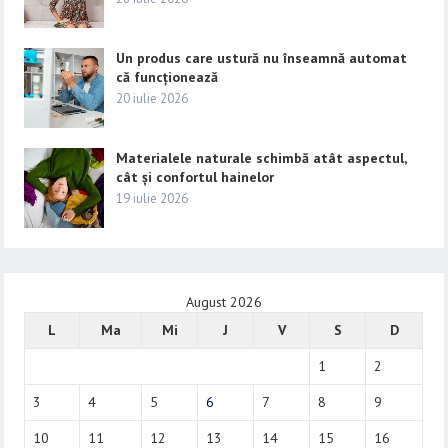
Un produs care ustură nu înseamnă automat
că funcționează
20 iulie 2026
Materialele naturale schimbă atât aspectul,
cât și confortul hainelor
19 iulie 2026
August 2026
L
Ma
Mi
J
V
S
D
1
2
3
4
5
6
7
8
9
10
11
12
13
14
15
16