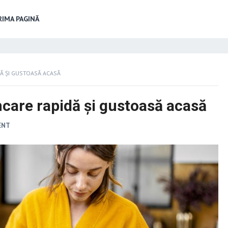
IMA PAGINĂ
Ă ȘI GUSTOASĂ ACASĂ
care rapidă și gustoasă acasă
ENT