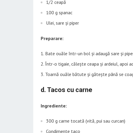
1/2 ceapă
100 g spanac
Ulei, sare și piper
Preparare:
Bate ouăle într-un bol și adaugă sare și piper
Într-o tigaie, călește ceapa și ardeiul, apoi 
Toarnă ouăle bătute și gătește până se coa
d. Tacos cu carne
Ingrediente:
300 g carne tocată (vită, pui sau curcan)
Condimente taco