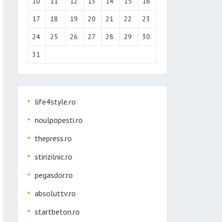
10
11
12
13
14
15
16
17
18
19
20
21
22
23
24
25
26
27
28
29
30
31
life4style.ro
noulpopesti.ro
thepress.ro
stirizilnic.ro
pegasdor.ro
absoluttv.ro
startbeton.ro