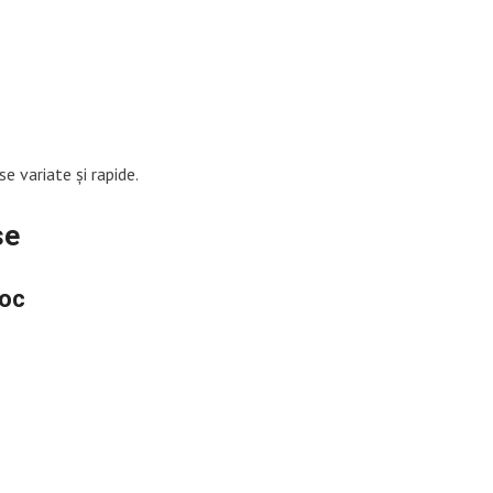
e variate și rapide.
se
ioc