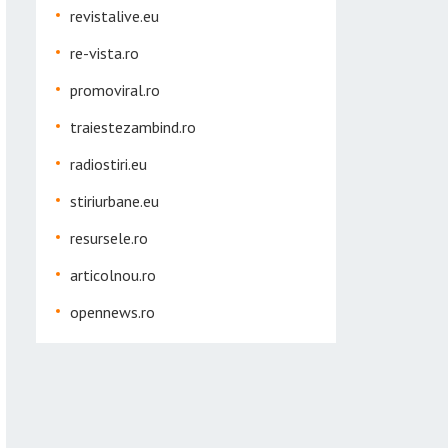
revistalive.eu
re-vista.ro
promoviral.ro
traiestezambind.ro
radiostiri.eu
stiriurbane.eu
resursele.ro
articolnou.ro
opennews.ro