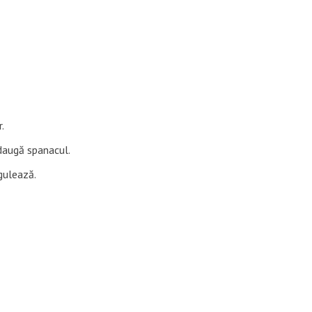
.
adaugă spanacul.
gulează.