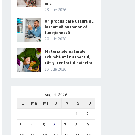
mici
28 iulie 2026
Un produs care ustură nu
înseamnă automat că
funcționează
20 iulie 2026
Materialele naturale
schimbă atât aspectul,
cât și confortul hainelor
19 iulie 2026
August 2026
L
Ma
Mi
J
V
S
D
1
2
3
4
5
6
7
8
9