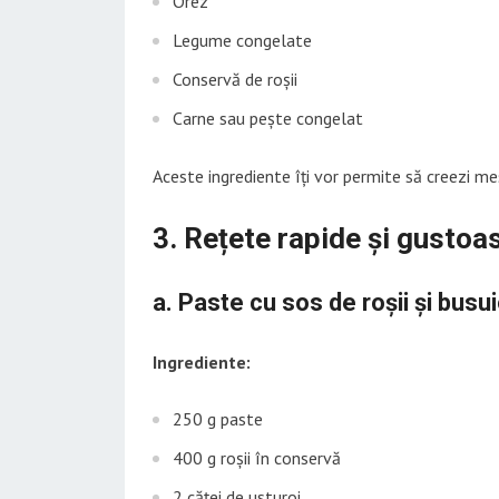
Orez
Legume congelate
Conservă de roșii
Carne sau pește congelat
Aceste ingrediente îți vor permite să creezi mes
3. Rețete rapide și gustoa
a. Paste cu sos de roșii și busu
Ingrediente:
250 g paste
400 g roșii în conservă
2 căței de usturoi