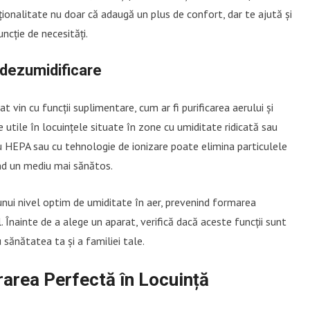
cționalitate nu doar că adaugă un plus de confort, dar te ajută și
ncție de necesități.
i dezumidificare
t vin cu funcții suplimentare, cum ar fi purificarea aerului și
 utile în locuințele situate în zone cu umiditate ridicată sau
ru HEPA sau cu tehnologie de ionizare poate elimina particulele
rind un mediu mai sănătos.
unui nivel optim de umiditate în aer, prevenind formarea
 Înainte de a alege un aparat, verifică dacă aceste funcții sunt
 sănătatea ta și a familiei tale.
grarea Perfectă în Locuință