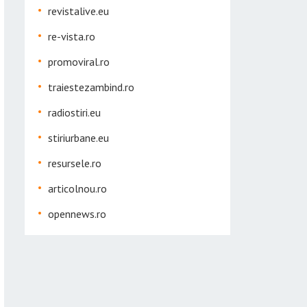
revistalive.eu
re-vista.ro
promoviral.ro
traiestezambind.ro
radiostiri.eu
stiriurbane.eu
resursele.ro
articolnou.ro
opennews.ro