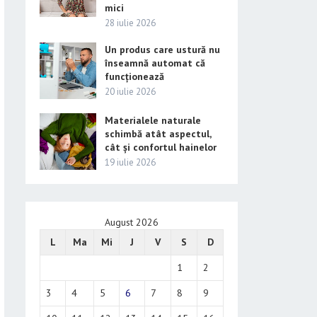
mici
28 iulie 2026
Un produs care ustură nu
înseamnă automat că
funcționează
20 iulie 2026
Materialele naturale
schimbă atât aspectul,
cât și confortul hainelor
19 iulie 2026
August 2026
L
Ma
Mi
J
V
S
D
1
2
3
4
5
6
7
8
9