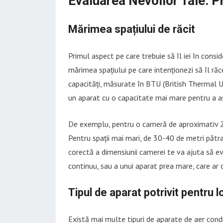
Evaluarea Nevoilor Tale: 
Mărimea spațiului de răcit
Primul aspect pe care trebuie să îl iei în consi
mărimea spațiului pe care intenționezi să îl răc
capacități, măsurate în BTU (British Thermal U
un aparat cu o capacitate mai mare pentru a asi
De exemplu, pentru o cameră de aproximativ 20
Pentru spații mai mari, de 30-40 de metri păt
corectă a dimensiunii camerei te va ajuta să evi
continuu, sau a unui aparat prea mare, care ar
Tipul de aparat potrivit pentru l
Există mai multe tipuri de aparate de aer condiți