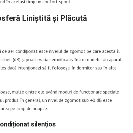
ind în același timp un confort sporit.
feră Liniștită și Plăcută
 de aer condiționat este nivelul de zgomot pe care acesta îl
ibeli (dB) și poate varia semnificativ între modele. Un aparat
ales dacă intenționezi să îl folosești în dormitor sau în alte
ioase, multe dintre ele având moduri de funcționare speciale
l produs. În general, un nivel de zgomot sub 40 dB este
izarea pe timp de noapte.
ondiționat silențios