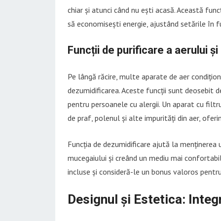
chiar și atunci când nu ești acasă. Această fun
să economisești energie, ajustând setările în fu
Funcții de purificare a aerului ș
Pe lângă răcire, multe aparate de aer condiționa
dezumidificarea. Aceste funcții sunt deosebit de
pentru persoanele cu alergii. Un aparat cu filt
de praf, polenul și alte impurități din aer, ofe
Funcția de dezumidificare ajută la menținerea 
mucegaiului și creând un mediu mai confortabil.
incluse și consideră-le un bonus valoros pentru
Designul și Estetica: Inte