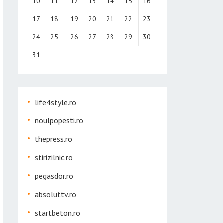
10
11
12
13
14
15
16
17
18
19
20
21
22
23
24
25
26
27
28
29
30
31
life4style.ro
noulpopesti.ro
thepress.ro
stirizilnic.ro
pegasdor.ro
absoluttv.ro
startbeton.ro