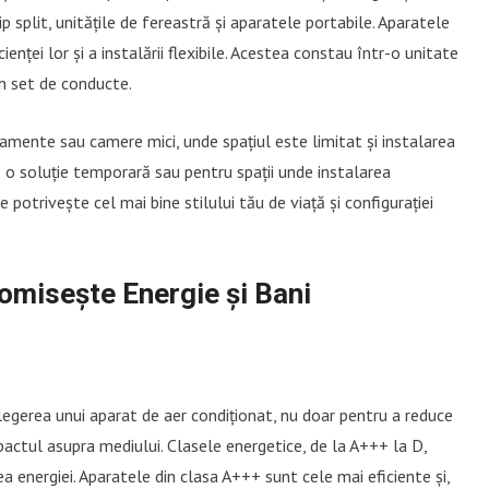
 split, unitățile de fereastră și aparatele portabile. Aparatele
ienței lor și a instalării flexibile. Acestea constau într-o unitate
un set de conducte.
tamente sau camere mici, unde spațiul este limitat și instalarea
ă o soluție temporară sau pentru spații unde instalarea
 potrivește cel mai bine stilului tău de viață și configurației
omisește Energie și Bani
alegerea unui aparat de aer condiționat, nu doar pentru a reduce
pactul asupra mediului. Clasele energetice, de la A+++ la D,
ea energiei. Aparatele din clasa A+++ sunt cele mai eficiente și,