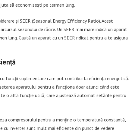
r ajuta să economisești pe termen lung.
siderare și SEER (Seasonal Energy Efficiency Ratio). Acest
parcursul sezonului de răcire. Un SEER mai mare indică un aparat
ermen lung. Caută un aparat cu un SEER ridicat pentru a te asigura
ciență
 funcții suplimentare care pot contribui la eficiența energetică.
setarea aparatului pentru a funcționa doar atunci când este
ste o altă funcție utilă, care ajustează automat setările pentru
iteza compresorului pentru a menține o temperatură constantă,
le cu inverter sunt mult mai eficiente din punct de vedere