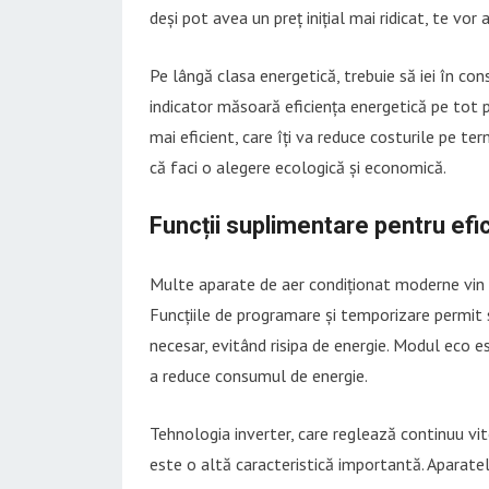
deși pot avea un preț inițial mai ridicat, te vo
Pe lângă clasa energetică, trebuie să iei în con
indicator măsoară eficiența energetică pe tot 
mai eficient, care îți va reduce costurile pe t
că faci o alegere ecologică și economică.
Funcții suplimentare pentru efi
Multe aparate de aer condiționat moderne vin cu
Funcțiile de programare și temporizare permit 
necesar, evitând risipa de energie. Modul eco e
a reduce consumul de energie.
Tehnologia inverter, care reglează continuu v
este o altă caracteristică importantă. Aparate