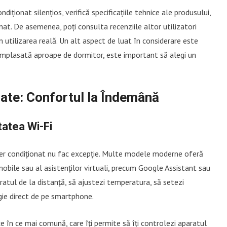
diționat silențios, verifică specificațiile tehnice ale produsului,
at. De asemenea, poți consulta recenziile altor utilizatori
 utilizarea reală. Un alt aspect de luat în considerare este
 amplasată aproape de dormitor, este important să alegi un
sate: Confortul la Îndemână
tatea Wi-Fi
aer condiționat nu fac excepție. Multe modele moderne oferă
 mobile sau al asistenților virtuali, precum Google Assistant sau
aratul de la distanță, să ajustezi temperatura, să setezi
ie direct de pe smartphone.
e în ce mai comună, care îți permite să îți controlezi aparatul