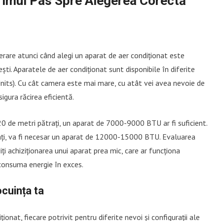
Primul Pas Spre Alegerea Corectă
derare atunci când alegi un aparat de aer condiționat este
ești. Aparatele de aer condiționat sunt disponibile în diferite
nits). Cu cât camera este mai mare, cu atât vei avea nevoie de
gura răcirea eficientă.
 de metri pătrați, un aparat de 7000-9000 BTU ar fi suficient.
rați, va fi necesar un aparat de 12000-15000 BTU. Evaluarea
ți achiziționarea unui aparat prea mic, care ar funcționa
 consuma energie în exces.
ocuința ta
onat, fiecare potrivit pentru diferite nevoi și configurații ale