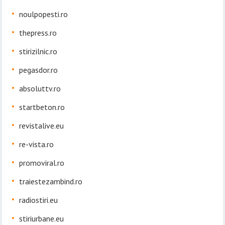
noulpopesti.ro
thepress.ro
stirizilnic.ro
pegasdor.ro
absoluttv.ro
startbeton.ro
revistalive.eu
re-vista.ro
promoviral.ro
traiestezambind.ro
radiostiri.eu
stiriurbane.eu