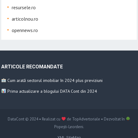
resursele.ro
articolnou.ro
opennews.ro
ARTICOLE RECOMANDATE
Cum arată sectorul imobiliar în 2024 plus previziuni
Prima actualizare a blogului DATA Cont din 2024
DataCont
© 2024 • Realizat cu
de
TopAdvertoriale
• Dezvoltat în
Popești-Leordeni
.
XML SiteMap