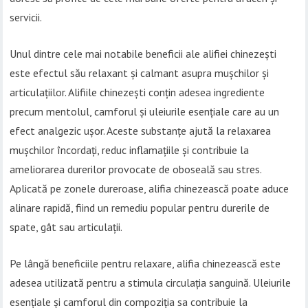
servicii.
Unul dintre cele mai notabile beneficii ale alifiei chinezești
este efectul său relaxant și calmant asupra mușchilor și
articulațiilor. Alifiile chinezești conțin adesea ingrediente
precum mentolul, camforul și uleiurile esențiale care au un
efect analgezic ușor. Aceste substanțe ajută la relaxarea
mușchilor încordați, reduc inflamațiile și contribuie la
ameliorarea durerilor provocate de oboseală sau stres.
Aplicată pe zonele dureroase, alifia chinezească poate aduce
alinare rapidă, fiind un remediu popular pentru durerile de
spate, gât sau articulații.
Pe lângă beneficiile pentru relaxare, alifia chinezească este
adesea utilizată pentru a stimula circulația sanguină. Uleiurile
esențiale și camforul din compoziția sa contribuie la