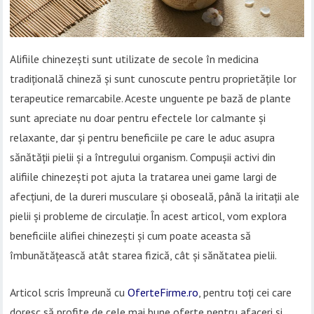
Alifiile chinezești sunt utilizate de secole în medicina
tradițională chineză și sunt cunoscute pentru proprietățile lor
terapeutice remarcabile. Aceste unguente pe bază de plante
sunt apreciate nu doar pentru efectele lor calmante și
relaxante, dar și pentru beneficiile pe care le aduc asupra
sănătății pielii și a întregului organism. Compușii activi din
alifiile chinezești pot ajuta la tratarea unei game largi de
afecțiuni, de la dureri musculare și oboseală, până la iritații ale
pielii și probleme de circulație. În acest articol, vom explora
beneficiile alifiei chinezești și cum poate aceasta să
îmbunătățească atât starea fizică, cât și sănătatea pielii.
Articol scris împreună cu
OferteFirme.ro
, pentru toți cei care
doresc să profite de cele mai bune oferte pentru afaceri și