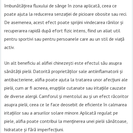
îmbunătățirea fluxului de sânge în zona aplicată, ceea ce
poate ajuta la reducerea senzației de picioare obosite sau reci.
De asemenea, acest efect poate sprijini vindecarea rănilor și
recuperarea rapidă după efort fizic intens, fiind un aliat util
pentru sportivi sau pentru persoanele care au un stil de viață
activ.
Un alt beneficiu al alifiei chinezești este efectul său asupra
sănătății pielii. Datorită proprietăților sale antiinflamatorii și
antibacteriene, alifia poate ajuta la tratarea unor afecțiuni ale
pielii, cum ar fi acneea, erupțiile cutanate sau iritațiile cauzate
de diverse alergii. Camforul și mentolul au și un efect răcoritor
asupra pielii, ceea ce le face deosebit de eficiente în calmarea
iritațiilor sau a arsurilor solare minore. Aplicată regulat pe
piele, alifia poate contribui la menținerea unei pielii sănătoase,
hidratate și fără imperfecțiuni.