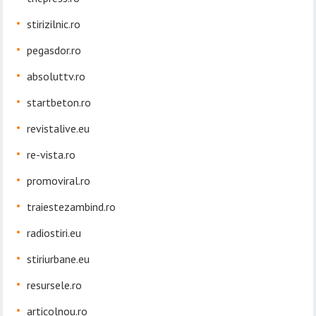
stirizilnic.ro
pegasdor.ro
absoluttv.ro
startbeton.ro
revistalive.eu
re-vista.ro
promoviral.ro
traiestezambind.ro
radiostiri.eu
stiriurbane.eu
resursele.ro
articolnou.ro