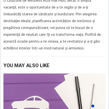
O călătorie de wellness este mai mult decât o simplă
vacanță; este o oportunitate de a te regăsi și de a-ți
îmbunătăți starea de sănătate și bunăstare. Prin alegerea
destinației ideale, planificarea activităților de wellness și
pregătirea corespunzătoare, vei putea să te bucuri de o
experiență de neuitat care îți va transforma viața. Profită de
această ocazie pentru a te relaxa, a te revitaliza și a-ți găsi
echilibrul interior într-un mod natural și armonios.
YOU MAY ALSO LIKE