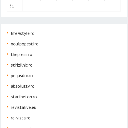
31
life4style.ro
noulpopesti.ro
thepress.ro
stirizilnic.ro
pegasdor.ro
absoluttv.ro
startbeton.ro
revistalive.eu
re-vista.ro