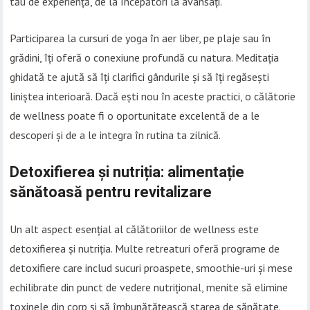
tău de experiență, de la începători la avansați.
Participarea la cursuri de yoga în aer liber, pe plaje sau în
grădini, îți oferă o conexiune profundă cu natura. Meditația
ghidată te ajută să îți clarifici gândurile și să îți regăsești
liniștea interioară. Dacă ești nou în aceste practici, o călătorie
de wellness poate fi o oportunitate excelentă de a le
descoperi și de a le integra în rutina ta zilnică.
Detoxifierea și nutriția: alimentație
sănătoasă pentru revitalizare
Un alt aspect esențial al călătoriilor de wellness este
detoxifierea și nutriția. Multe retreaturi oferă programe de
detoxifiere care includ sucuri proaspete, smoothie-uri și mese
echilibrate din punct de vedere nutrițional, menite să elimine
toxinele din corp și să îmbunătățească starea de sănătate.