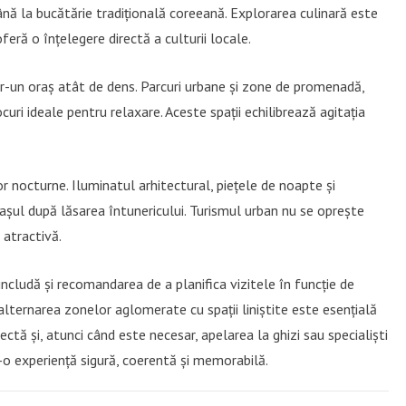
nă la bucătărie tradițională coreeană. Explorarea culinară este
feră o înțelegere directă a culturii locale.
tr-un oraș atât de dens. Parcuri urbane și zone de promenadă,
uri ideale pentru relaxare. Aceste spații echilibrează agitația
 nocturne. Iluminatul arhitectural, piețele de noapte și
șul după lăsarea întunericului. Turismul urban nu se oprește
 atractivă.
includă și recomandarea de a planifica vizitele în funcție de
 alternarea zonelor aglomerate cu spații liniștite este esențială
ctă și, atunci când este necesar, apelarea la ghizi sau specialiști
-o experiență sigură, coerentă și memorabilă.