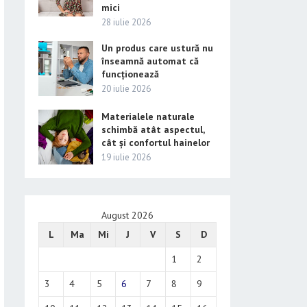
mici
28 iulie 2026
Un produs care ustură nu
înseamnă automat că
funcționează
20 iulie 2026
Materialele naturale
schimbă atât aspectul,
cât și confortul hainelor
19 iulie 2026
August 2026
L
Ma
Mi
J
V
S
D
1
2
3
4
5
6
7
8
9