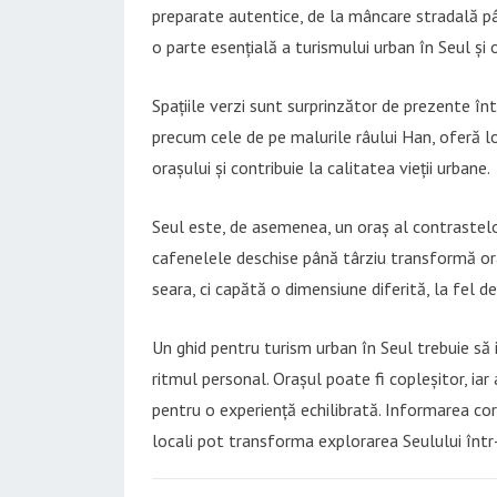
preparate autentice, de la mâncare stradală pâ
o parte esențială a turismului urban în Seul și o
Spațiile verzi sunt surprinzător de prezente în
precum cele de pe malurile râului Han, oferă loc
orașului și contribuie la calitatea vieții urbane.
Seul este, de asemenea, un oraș al contrastelor
cafenelele deschise până târziu transformă ora
seara, ci capătă o dimensiune diferită, la fel de
Un ghid pentru turism urban în Seul trebuie să 
ritmul personal. Orașul poate fi copleșitor, iar
pentru o experiență echilibrată. Informarea core
locali pot transforma explorarea Seulului într