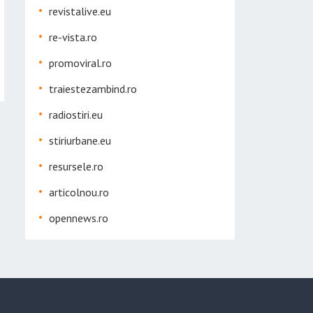
revistalive.eu
re-vista.ro
promoviral.ro
traiestezambind.ro
radiostiri.eu
stiriurbane.eu
resursele.ro
articolnou.ro
opennews.ro