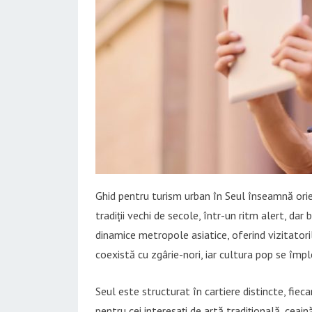
Ghid pentru turism urban în Seul înseamnă orie
tradiții vechi de secole, într-un ritm alert, da
dinamice metropole asiatice, oferind vizitatori
coexistă cu zgârie-nori, iar cultura pop se împ
Seul este structurat în cartiere distincte, fie
pentru cei interesați de artă tradițională, ceaină