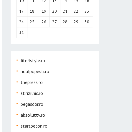
10
11
12
13
14
15
16
17
18
19
20
21
22
23
24
25
26
27
28
29
30
31
life4style.ro
noulpopesti.ro
thepress.ro
stirizilnic.ro
pegasdor.ro
absoluttv.ro
startbeton.ro