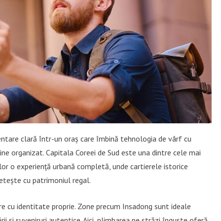
ntare clară într-un oraș care îmbină tehnologia de vârf cu
r bine organizat. Capitala Coreei de Sud este una dintre cele mai
lor o experiență urbană completă, unde cartierele istorice
letește cu patrimoniul regal.
care cu identitate proprie. Zone precum Insadong sunt ideale
rii și suveniruri autentice. Aici, plimbarea pe străzi înguste oferă