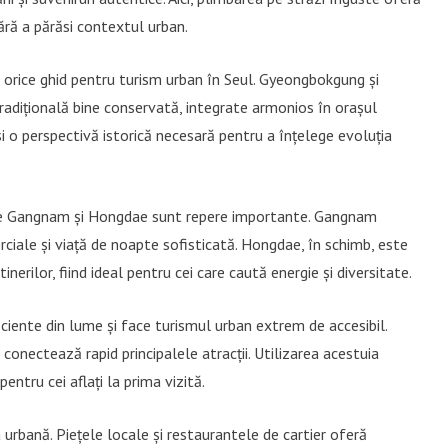
ără a părăsi contextul urban.
n orice ghid pentru turism urban în Seul. Gyeongbokgung și
dițională bine conservată, integrate armonios în orașul
și o perspectivă istorică necesară pentru a înțelege evoluția
ele Gangnam și Hongdae sunt repere importante. Gangnam
ciale și viață de noapte sofisticată. Hongdae, în schimb, este
inerilor, fiind ideal pentru cei care caută energie și diversitate.
iciente din lume și face turismul urban extrem de accesibil.
conectează rapid principalele atracții. Utilizarea acestuia
entru cei aflați la prima vizită.
urbană. Piețele locale și restaurantele de cartier oferă