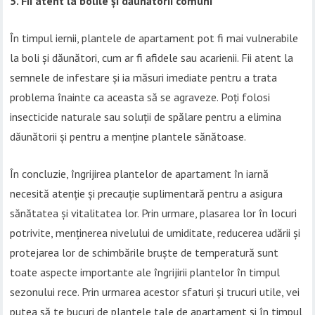
5. Fii atent la bolile și dăunătorii comuni
În timpul iernii, plantele de apartament pot fi mai vulnerabile
la boli și dăunători, cum ar fi afidele sau acarienii. Fii atent la
semnele de infestare și ia măsuri imediate pentru a trata
problema înainte ca aceasta să se agraveze. Poți folosi
insecticide naturale sau soluții de spălare pentru a elimina
dăunătorii și pentru a menține plantele sănătoase.
În concluzie, îngrijirea plantelor de apartament în iarnă
necesită atenție și precauție suplimentară pentru a asigura
sănătatea și vitalitatea lor. Prin urmare, plasarea lor în locuri
potrivite, menținerea nivelului de umiditate, reducerea udării și
protejarea lor de schimbările bruște de temperatură sunt
toate aspecte importante ale îngrijirii plantelor în timpul
sezonului rece. Prin urmarea acestor sfaturi și trucuri utile, vei
putea să te bucuri de plantele tale de apartament și în timpul