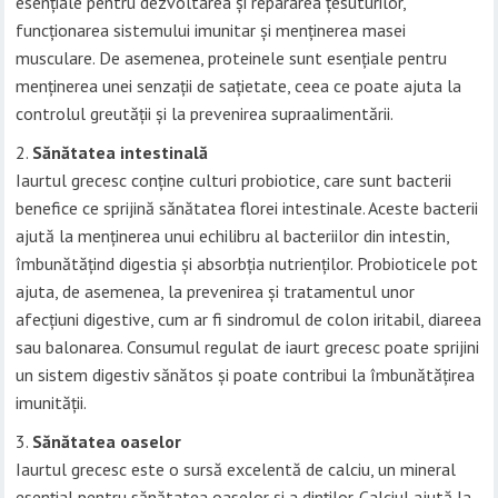
esențiale pentru dezvoltarea și repararea țesuturilor,
funcționarea sistemului imunitar și menținerea masei
musculare. De asemenea, proteinele sunt esențiale pentru
menținerea unei senzații de sațietate, ceea ce poate ajuta la
controlul greutății și la prevenirea supraalimentării.
Sănătatea intestinală
Iaurtul grecesc conține culturi probiotice, care sunt bacterii
benefice ce sprijină sănătatea florei intestinale. Aceste bacterii
ajută la menținerea unui echilibru al bacteriilor din intestin,
îmbunătățind digestia și absorbția nutrienților. Probioticele pot
ajuta, de asemenea, la prevenirea și tratamentul unor
afecțiuni digestive, cum ar fi sindromul de colon iritabil, diareea
sau balonarea. Consumul regulat de iaurt grecesc poate sprijini
un sistem digestiv sănătos și poate contribui la îmbunătățirea
imunității.
Sănătatea oaselor
Iaurtul grecesc este o sursă excelentă de calciu, un mineral
esențial pentru sănătatea oaselor și a dinților. Calciul ajută la