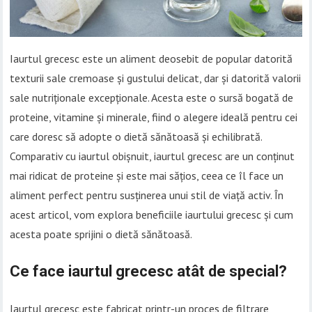
Iaurtul grecesc este un aliment deosebit de popular datorită
texturii sale cremoase și gustului delicat, dar și datorită valorii
sale nutriționale excepționale. Acesta este o sursă bogată de
proteine, vitamine și minerale, fiind o alegere ideală pentru cei
care doresc să adopte o dietă sănătoasă și echilibrată.
Comparativ cu iaurtul obișnuit, iaurtul grecesc are un conținut
mai ridicat de proteine și este mai sățios, ceea ce îl face un
aliment perfect pentru susținerea unui stil de viață activ. În
acest articol, vom explora beneficiile iaurtului grecesc și cum
acesta poate sprijini o dietă sănătoasă.
Ce face iaurtul grecesc atât de special?
Iaurtul grecesc este fabricat printr-un proces de filtrare