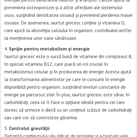
prevenirea osteoporozei și a altor afecțiuni ale sistemului
osos, susținând densitatea osoasă și prevenind pierderea masei
osoase. De asemenea, iaurtul grecesc conține și vitamina D,
care ajută la absorbția calciului în organism, contribuind astfel
la menținerea unor oase sănătoase.
Sprijin pentru metabolism și energie
Iaurtul grecesc este o sursă bună de vitamine din complexul B,
în special vitamina B12, care joacă un rol crucial în
metabolismul celular și în producerea de energie. Acesta ajută
la transformarea alimentelor pe care le consumi în energie
disponibilă pentru organism, susținând niveluri constante de
energie pe parcursul zilei. În plus, iaurtul grecesc este sărac în
carbohidrați, ceea ce îl face o opțiune ideală pentru cei care
doresc să urmeze o dietă cu un conținut scăzut de carbohidrați
sau care vor să controleze glicemia.
Controlul greutății
Datorită conținutului său ridicat de proteine și a texturii sale