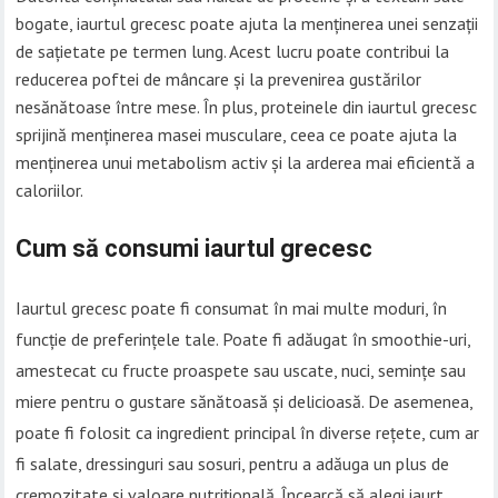
bogate, iaurtul grecesc poate ajuta la menținerea unei senzații
de sațietate pe termen lung. Acest lucru poate contribui la
reducerea poftei de mâncare și la prevenirea gustărilor
nesănătoase între mese. În plus, proteinele din iaurtul grecesc
sprijină menținerea masei musculare, ceea ce poate ajuta la
menținerea unui metabolism activ și la arderea mai eficientă a
caloriilor.
Cum să consumi iaurtul grecesc
Iaurtul grecesc poate fi consumat în mai multe moduri, în
funcție de preferințele tale. Poate fi adăugat în smoothie-uri,
amestecat cu fructe proaspete sau uscate, nuci, semințe sau
miere pentru o gustare sănătoasă și delicioasă. De asemenea,
poate fi folosit ca ingredient principal în diverse rețete, cum ar
fi salate, dressinguri sau sosuri, pentru a adăuga un plus de
cremozitate și valoare nutrițională. Încearcă să alegi iaurt