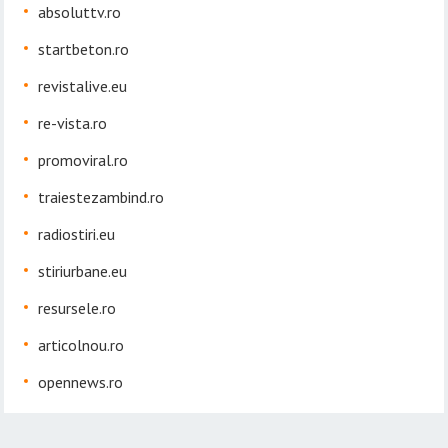
absoluttv.ro
startbeton.ro
revistalive.eu
re-vista.ro
promoviral.ro
traiestezambind.ro
radiostiri.eu
stiriurbane.eu
resursele.ro
articolnou.ro
opennews.ro