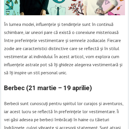
În lumea modei, influențele și tendințele sunt în continuă
schimbare, iar uneori pare că există o conexiune misterioasă
între preferințele vestimentare și semnele zodiacale. Fiecare
zodie are caracteristici distinctive care se reflectă și în stilul
vestimentar al individului. În acest articol, vom explora cum
influențele astrale pot să îți ghideze alegerea vestimentară și
să îți inspire un stil personal unic.
Berbec (21 martie – 19 aprilie)
Berbecii sunt cunoscuți pentru spiritul lor curajos și aventuros,
iar acest lucru se reflectă în preferințele lor vestimentare. Îi
vei găsi adesea pe berbeci îmbrăcați în haine cu tăieturi
îndrăznețe, culori vibrante și accesorii statement. Sunt atrași