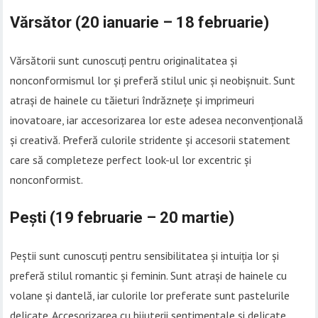
Vărsător (20 ianuarie – 18 februarie)
Vărsătorii sunt cunoscuți pentru originalitatea și
nonconformismul lor și preferă stilul unic și neobișnuit. Sunt
atrași de hainele cu tăieturi îndrăznețe și imprimeuri
inovatoare, iar accesorizarea lor este adesea neconvențională
și creativă. Preferă culorile stridente și accesorii statement
care să completeze perfect look-ul lor excentric și
nonconformist.
Pești (19 februarie – 20 martie)
Peștii sunt cunoscuți pentru sensibilitatea și intuiția lor și
preferă stilul romantic și feminin. Sunt atrași de hainele cu
volane și dantelă, iar culorile lor preferate sunt pastelurile
delicate. Accesorizarea cu bijuterii sentimentale și delicate