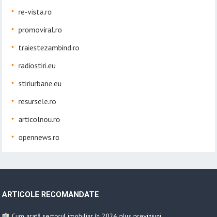
re-vista.ro
promoviral.ro
traiestezambind.ro
radiostiri.eu
stiriurbane.eu
resursele.ro
articolnou.ro
opennews.ro
ARTICOLE RECOMANDATE
Cum arată sectorul imobiliar în 2024 plus previziuni