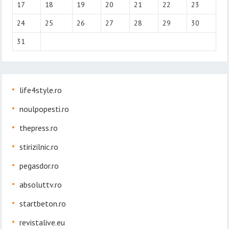
17
18
19
20
21
22
23
24
25
26
27
28
29
30
31
life4style.ro
noulpopesti.ro
thepress.ro
stirizilnic.ro
pegasdor.ro
absoluttv.ro
startbeton.ro
revistalive.eu