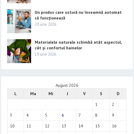
Un produs care ustură nu înseamnă automat
că funcționează
20 iulie 2026
Materialele naturale schimbă atât aspectul,
cât și confortul hainelor
19 iulie 2026
August 2026
L
Ma
Mi
J
V
S
D
1
2
3
4
5
6
7
8
9
10
11
12
13
14
15
16