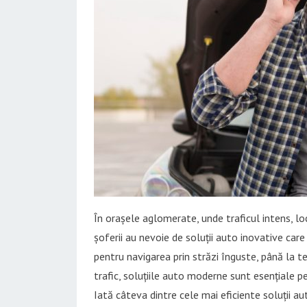
În orașele aglomerate, unde traficul intens, l
șoferii au nevoie de soluții auto inovative car
pentru navigarea prin străzi înguste, până la t
trafic, soluțiile auto moderne sunt esențiale p
Iată câteva dintre cele mai eficiente soluții a