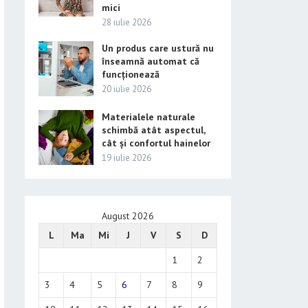
mici
28 iulie 2026
Un produs care ustură nu
înseamnă automat că
funcționează
20 iulie 2026
Materialele naturale
schimbă atât aspectul,
cât și confortul hainelor
19 iulie 2026
August 2026
L
Ma
Mi
J
V
S
D
1
2
3
4
5
6
7
8
9