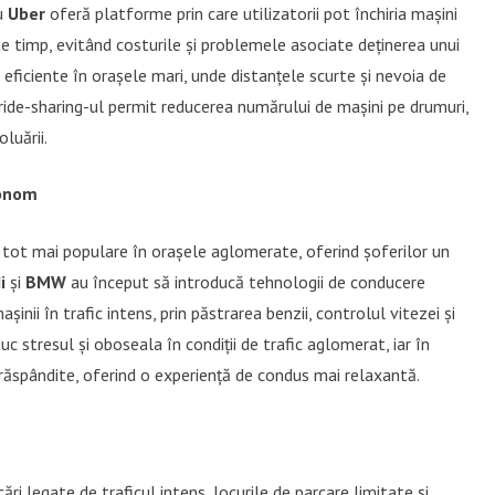
u
Uber
oferă platforme prin care utilizatorii pot închiria mașini
de timp, evitând costurile și problemele asociate deținerea unui
 eficiente în orașele mari, unde distanțele scurte și nevoia de
 ride-sharing-ul permit reducerea numărului de mașini pe drumuri,
luării.
tonom
ot mai populare în orașele aglomerate, oferind șoferilor un
i
și
BMW
au început să introducă tehnologii de conducere
nii în trafic intens, prin păstrarea benzii, controlul vitezei și
c stresul și oboseala în condiții de trafic aglomerat, iar în
 răspândite, oferind o experiență de condus mai relaxantă.
i legate de traficul intens, locurile de parcare limitate și