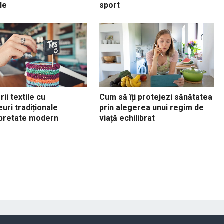
le
sport
ii textile cu
Cum să îți protejezi sănătatea
uri tradiționale
prin alegerea unui regim de
rpretate modern
viață echilibrat