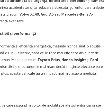
narea automată de urgență
,
detectarea pietonilor
și
camera
nirea accidentelor și la reducerea stresului șoferilor care trebuie
odele precum
Volvo XC40
,
Audi A3
sau
Mercedes-Benz A-
ranță avansate.
tibil și performanță
ormanță și eficiență energetică, mașinile hibride sunt o soluție
 cu unul electric, ceea ce le face mai eficiente din punct de
l urban. Modele precum
Toyota Prius
,
Honda Insight
și
Ford
ustibil și o autonomie mai mare decât mașinile electrice pure,
 În plus, aceste vehicule au un impact mai mic asupra mediului
ative care răspund nevoilor de mobilitate ale șoferilor din orașe