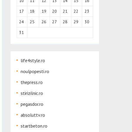
10
11
12
13
14
15
16
17
18
19
20
21
22
23
24
25
26
27
28
29
30
31
life4style.ro
noulpopesti.ro
thepress.ro
stirizilnic.ro
pegasdor.ro
absoluttv.ro
startbeton.ro