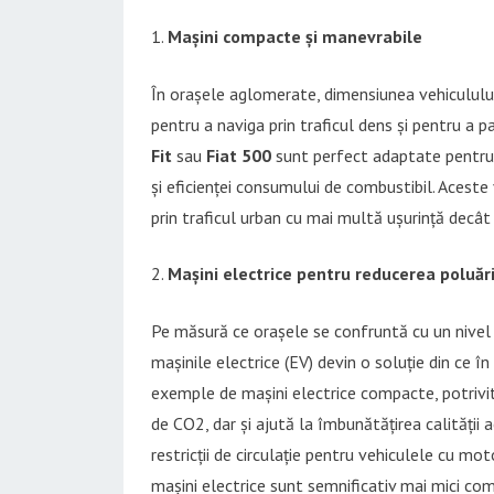
Mașini compacte și manevrabile
În orașele aglomerate, dimensiunea vehiculului 
pentru a naviga prin traficul dens și pentru a
Fit
sau
Fiat 500
sunt perfect adaptate pentru o
și eficienței consumului de combustibil. Aceste
prin traficul urban cu mai multă ușurință decât
Mașini electrice pentru reducerea poluări
Pe măsură ce orașele se confruntă cu un nivel cr
mașinile electrice (EV) devin o soluție din ce î
exemple de mașini electrice compacte, potrivit
de CO2, dar și ajută la îmbunătățirea calității 
restricții de circulație pentru vehiculele cu mo
mașini electrice sunt semnificativ mai mici com