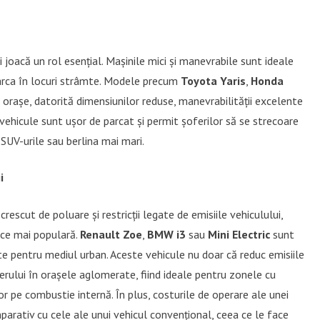
joacă un rol esențial. Mașinile mici și manevrabile sunt ideale
 parca în locuri strâmte. Modele precum
Toyota Yaris
,
Honda
rașe, datorită dimensiunilor reduse, manevrabilității excelente
 vehicule sunt ușor de parcat și permit șoferilor să se strecoare
 SUV-urile sau berlina mai mari.
i
escut de poluare și restricții legate de emisiile vehiculului,
n ce mai populară.
Renault Zoe
,
BMW i3
sau
Mini Electric
sunt
e pentru mediul urban. Aceste vehicule nu doar că reduc emisiile
aerului în orașele aglomerate, fiind ideale pentru zonele cu
tor pe combustie internă. În plus, costurile de operare ale unei
parativ cu cele ale unui vehicul convențional, ceea ce le face