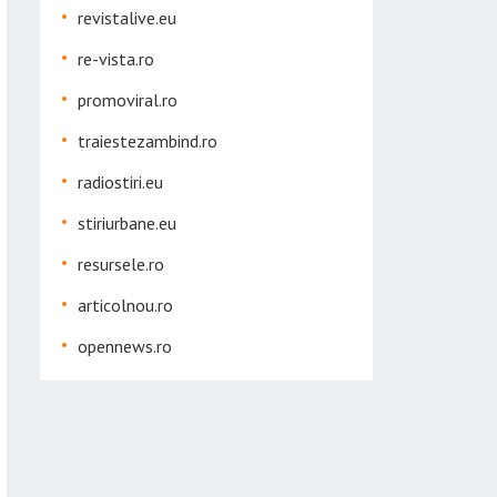
revistalive.eu
re-vista.ro
promoviral.ro
traiestezambind.ro
radiostiri.eu
stiriurbane.eu
resursele.ro
articolnou.ro
opennews.ro