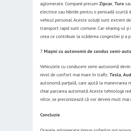
aglomerate. Companii precum
Zipcar
,
Turo
sa
electrice sau hibride pentru o perioadă scurtă 
vehicul personal. Aceste soluții sunt extrem de
transport rapid sunt comune. Car-sharing-ul și
ceea ce contribuie la scăderea congestiei și a po
Mașini cu autonomii de condus semi-au
Vehiculele cu conducere semi-autonomă devin t
nivel de confort mai mare în trafic.
Tesla
,
Aud
autonomă parțială, care ajută la manevrarea mași
chiar parcarea automată. Aceste tehnologii redu
viitor, se preconizează că vor deveni mult mai
Concluzie
Orașele aglomerate impun șoferilor noi provocăr