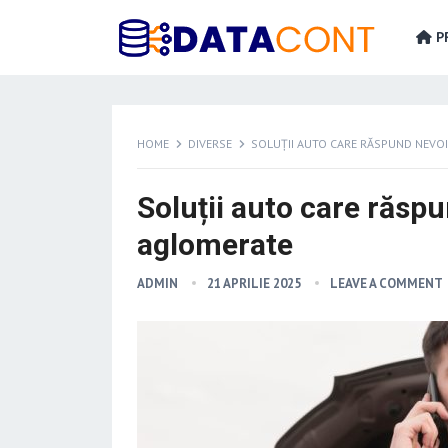
PR
HOME
DIVERSE
SOLUȚII AUTO CARE RĂSPUND NEVOI
Soluții auto care răspu
aglomerate
ADMIN
21 APRILIE 2025
LEAVE A COMMENT