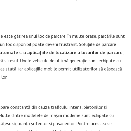
e este găsirea unui loc de parcare. În multe orașe, parcările sunt
un loc disponibil poate deveni frustrant. Soluțiile de parcare
automate
sau
aplicațiile de localizare a locurilor de parcare
,
că stresul. Unele vehicule de ultimă generație sunt echipate cu
istată, iar aplicațiile mobile permit utilizatorilor să găsească
 lor.
are constantă din cauza traficului intens, pietonilor și
e. Multe dintre modelele de mașini moderne sunt echipate cu
țesc siguranța șoferilor și pasagerilor. Printre acestea se