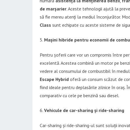
numără
asistența la menținerea benzii
,
frâ
de marșarier
. Aceste tehnologii ajută la preve
să fie mereu atenți la mediul înconjurător. M
Class
sunt echipate cu aceste sisteme de sigu
Mașini hibride pentru economii de combus
Pentru șoferii care vor un compromis între perf
excelentă. Acestea combină un motor pe benzină
vedere al consumului de combustibil în mediu
Escape Hybrid
oferă un consum scăzut de comb
fiind ideale pentru deplasările zilnice în oraș.
comparativ cu cele pe benzină sau diesel.
Vehicule de car-sharing și ride-sharing
Car-sharing și ride-sharing-ul sunt soluții inov