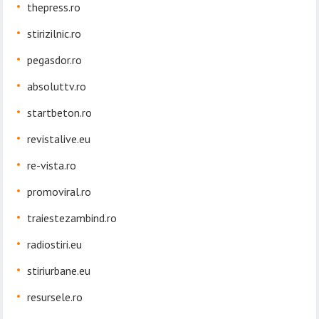
thepress.ro
stirizilnic.ro
pegasdor.ro
absoluttv.ro
startbeton.ro
revistalive.eu
re-vista.ro
promoviral.ro
traiestezambind.ro
radiostiri.eu
stiriurbane.eu
resursele.ro