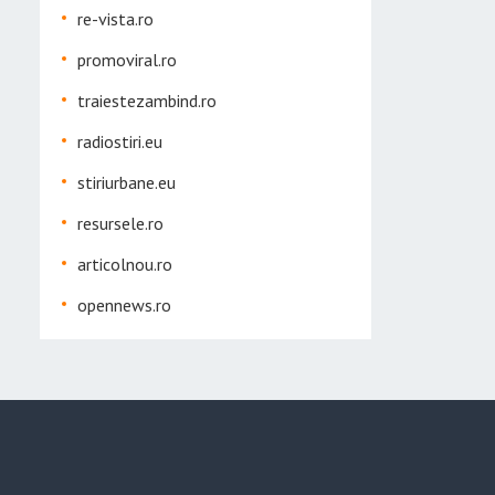
re-vista.ro
promoviral.ro
traiestezambind.ro
radiostiri.eu
stiriurbane.eu
resursele.ro
articolnou.ro
opennews.ro