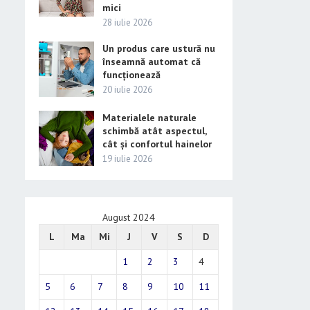
mici
28 iulie 2026
Un produs care ustură nu
înseamnă automat că
funcționează
20 iulie 2026
Materialele naturale
schimbă atât aspectul,
cât și confortul hainelor
19 iulie 2026
August 2024
L
Ma
Mi
J
V
S
D
1
2
3
4
5
6
7
8
9
10
11