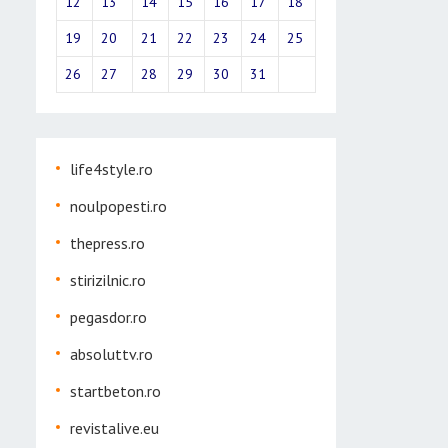
12
13
14
15
16
17
18
19
20
21
22
23
24
25
26
27
28
29
30
31
life4style.ro
noulpopesti.ro
thepress.ro
stirizilnic.ro
pegasdor.ro
absoluttv.ro
startbeton.ro
revistalive.eu