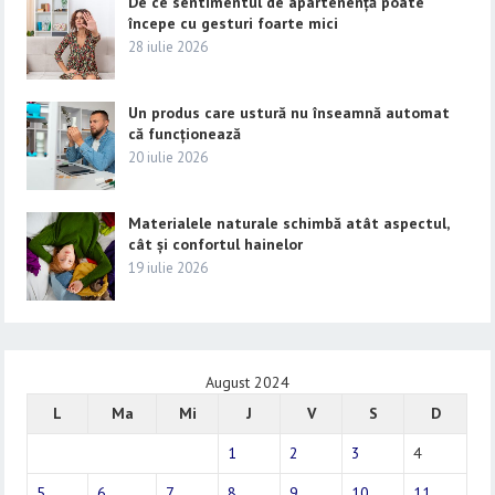
De ce sentimentul de apartenență poate
începe cu gesturi foarte mici
28 iulie 2026
Un produs care ustură nu înseamnă automat
că funcționează
20 iulie 2026
Materialele naturale schimbă atât aspectul,
cât și confortul hainelor
19 iulie 2026
August 2024
L
Ma
Mi
J
V
S
D
1
2
3
4
5
6
7
8
9
10
11