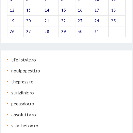
12
13
14
15
16
17
18
19
20
21
22
23
24
25
26
27
28
29
30
31
life4style.ro
noulpopesti.ro
thepress.ro
stirizilnic.ro
pegasdor.ro
absoluttv.ro
startbeton.ro