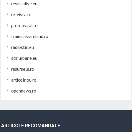
revistalive.eu
re-vista.ro
promoviral.ro
traiestezambind.ro
radiostiri.eu
stiriurbane.eu
resursele.ro
articolnou.ro
opennews.ro
ARTICOLE RECOMANDATE