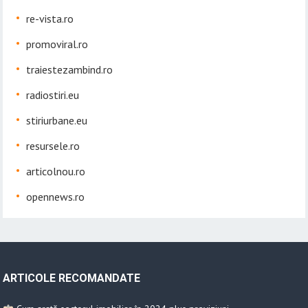
re-vista.ro
promoviral.ro
traiestezambind.ro
radiostiri.eu
stiriurbane.eu
resursele.ro
articolnou.ro
opennews.ro
ARTICOLE RECOMANDATE