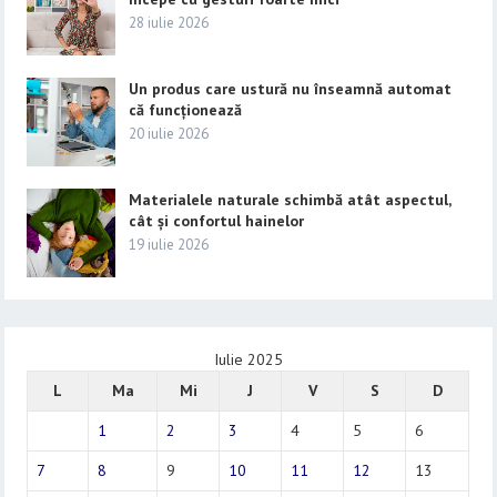
28 iulie 2026
Un produs care ustură nu înseamnă automat
că funcționează
20 iulie 2026
Materialele naturale schimbă atât aspectul,
cât și confortul hainelor
19 iulie 2026
Iulie 2025
L
Ma
Mi
J
V
S
D
1
2
3
4
5
6
7
8
9
10
11
12
13