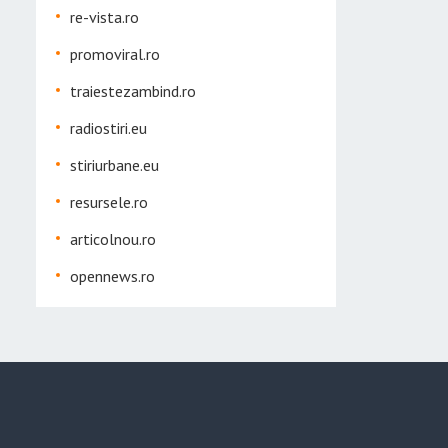
re-vista.ro
promoviral.ro
traiestezambind.ro
radiostiri.eu
stiriurbane.eu
resursele.ro
articolnou.ro
opennews.ro