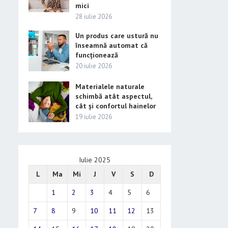
mici
28 iulie 2026
Un produs care ustură nu
înseamnă automat că
funcționează
20 iulie 2026
Materialele naturale
schimbă atât aspectul,
cât și confortul hainelor
19 iulie 2026
Iulie 2025
L
Ma
Mi
J
V
S
D
1
2
3
4
5
6
7
8
9
10
11
12
13