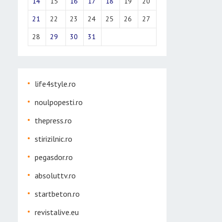
14
15
16
17
18
19
20
21
22
23
24
25
26
27
28
29
30
31
life4style.ro
noulpopesti.ro
thepress.ro
stirizilnic.ro
pegasdor.ro
absoluttv.ro
startbeton.ro
revistalive.eu