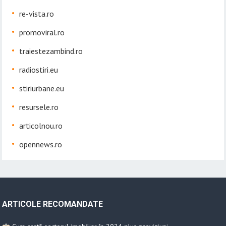
re-vista.ro
promoviral.ro
traiestezambind.ro
radiostiri.eu
stiriurbane.eu
resursele.ro
articolnou.ro
opennews.ro
ARTICOLE RECOMANDATE