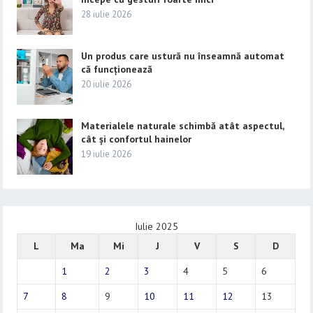
28 iulie 2026
Un produs care ustură nu înseamnă automat
că funcționează
20 iulie 2026
Materialele naturale schimbă atât aspectul,
cât și confortul hainelor
19 iulie 2026
Iulie 2025
L
Ma
Mi
J
V
S
D
1
2
3
4
5
6
7
8
9
10
11
12
13