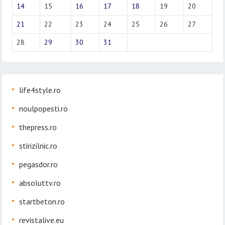
14
15
16
17
18
19
20
21
22
23
24
25
26
27
28
29
30
31
life4style.ro
noulpopesti.ro
thepress.ro
stirizilnic.ro
pegasdor.ro
absoluttv.ro
startbeton.ro
revistalive.eu