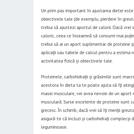
Un prim pas important în ajustarea dietei este s
obiectivele tale (de exemplu, pierdere în greu
trebui să ajustezi aportul de calorii. Dacă vrei 
caloric, ceea ce înseamnă să consumi mai puține
trebui să ai un aport suplimentar de proteine și
aplicații sau tabele de calcul pentru a estima ne
activitatea fizică și obiectivele tale.
Proteinele, carbohidrații și grăsimile sunt macro
acestora în dieta ta te poate ajuta să îți ating
masei musculare, vei avea nevoie de un aport m
musculară. Surse excelente de proteine sunt ca
grecesc. În schimb, dacă vrei să îți menții gre
asigură-te că incluzi și carbohidrați complecși 
leguminoase.