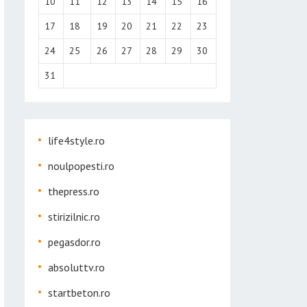
10
11
12
13
14
15
16
17
18
19
20
21
22
23
24
25
26
27
28
29
30
31
life4style.ro
noulpopesti.ro
thepress.ro
stirizilnic.ro
pegasdor.ro
absoluttv.ro
startbeton.ro