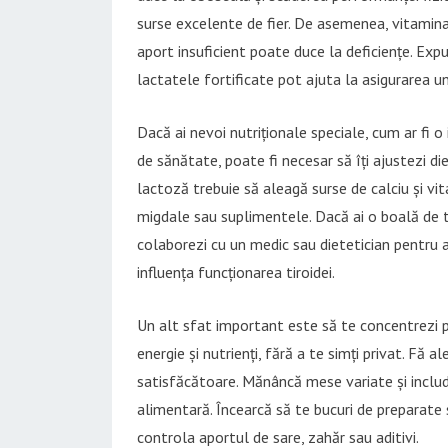
surse excelente de fier. De asemenea, vitamina
aport insuficient poate duce la deficiențe. Exp
lactatele fortificate pot ajuta la asigurarea 
Dacă ai nevoi nutriționale speciale, cum ar fi 
de sănătate, poate fi necesar să îți ajustezi d
lactoză trebuie să aleagă surse de calciu și vi
migdale sau suplimentele. Dacă ai o boală de t
colaborezi cu un medic sau dietetician pentru a
influența funcționarea tiroidei.
Un alt sfat important este să te concentrezi pe
energie și nutrienți, fără a te simți privat. Fă 
satisfăcătoare. Mănâncă mese variate și includ
alimentară. Încearcă să te bucuri de preparate s
controla aportul de sare, zahăr sau aditivi.