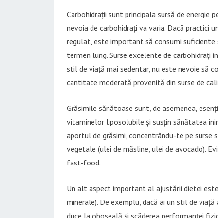
Carbohidrații sunt principala sursă de energie pe
nevoia de carbohidrați va varia. Dacă practici u
regulat, este important să consumi suficiente s
termen lung. Surse excelente de carbohidrați inc
stil de viață mai sedentar, nu este nevoie să co
cantitate moderată provenită din surse de calit
Grăsimile sănătoase sunt, de asemenea, esenți
vitaminelor liposolubile și susțin sănătatea inim
aportul de grăsimi, concentrându-te pe surse să
vegetale (ulei de măsline, ulei de avocado). Ev
fast-food.
Un alt aspect important al ajustării dietei este
minerale). De exemplu, dacă ai un stil de viață a
duce la oboseală și scăderea performanței fizi