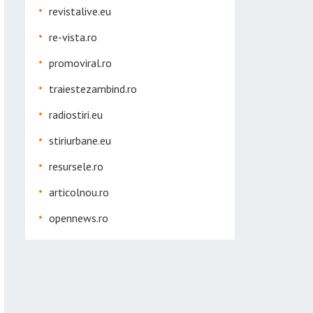
revistalive.eu
re-vista.ro
promoviral.ro
traiestezambind.ro
radiostiri.eu
stiriurbane.eu
resursele.ro
articolnou.ro
opennews.ro