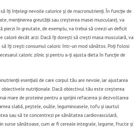
ă îți înțelegi nevoile calorice și de macronutrienți. În funcție de
tate, menținerea greutății sau creșterea masei musculare), va
să pierzi în greutate, de exemplu, va trebui să creezi un deficit
 calorii decât arzi. Dacă îți dorești să crești masa musculară, va
 să îți crești consumul caloric într-un mod sănătos. Poți folosi
cesarul caloric zilnic și pentru a-ți ajusta dieta în funcție de
nutrienții esențiali de care corpul tău are nevoie, iar ajustarea
i obiectivele nutriționale. Dacă obiectivul tău este creșterea
ai mare de proteine pentru a sprijini refacerea și dezvoltarea
rnea slabă, peștele, ouăle, leguminoasele, tofu și iaurtul
utatea sau să te concentrezi pe sănătatea cardiovasculară,
din surse sănătoase, cum ar fi cereale integrale, legume, fructe și