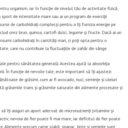
ntru organism, iar în funcție de nivelul tău de activitate fizică,
n sport de intensitate mare sau ai un program de exerciții
urse de carbohidrați complecși pentru a îți furniza energie pe
lud orez brun, quinoa, cartofi dulci, legume și fructe. Dacă ai un
nsumi carbohidrați în cantități mari, ci poți opta pentru o
ate, care nu contribuie la fluctuațiile de zahăr din sânge.
ale pentru sănătatea generală. Acestea ajută la absorbția
ii. În funcție de nevoile tale, este important să îți ajustezi
nătoase de grăsimi, cum ar fi avocado, nuci, semințe și uleiuri
ită grăsimile trans și grăsimile saturate din alimente procesate și
 să îți asiguri un aport adecvat de micronutrienți (vitamine și
ctiv, nevoia de fier poate fi mai mare, iar deficitul de fier poate
ce. Alimente precum carne slabă, spanac, linte și semințe sunt