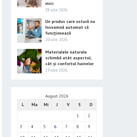
mici
28 iulie 2026
Un produs care ustură nu
înseamnă automat că
funcționează
20 iulie 2026
Materialele naturale
schimbă atât aspectul,
cât și confortul hainelor
19 iulie 2026
August 2026
L
Ma
Mi
J
V
S
D
1
2
3
4
5
6
7
8
9