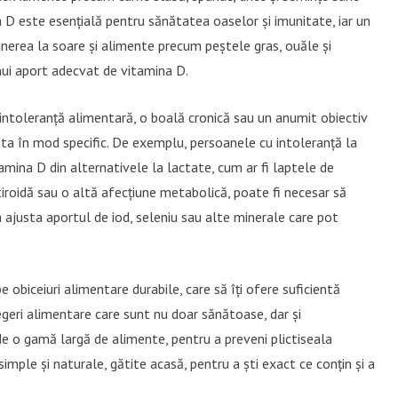
 D este esențială pentru sănătatea oaselor și imunitate, iar un
unerea la soare și alimente precum peștele gras, ouăle și
unui aport adecvat de vitamina D.
o intoleranță alimentară, o boală cronică sau un anumit obiectiv
ieta în mod specific. De exemplu, persoanele cu intoleranță la
tamina D din alternativele la lactate, cum ar fi laptele de
iroidă sau o altă afecțiune metabolică, poate fi necesar să
 ajusta aportul de iod, seleniu sau alte minerale care pot
 obiceiuri alimentare durabile, care să îți ofere suficientă
alegeri alimentare care sunt nu doar sănătoase, dar și
e o gamă largă de alimente, pentru a preveni plictiseala
imple și naturale, gătite acasă, pentru a ști exact ce conțin și a