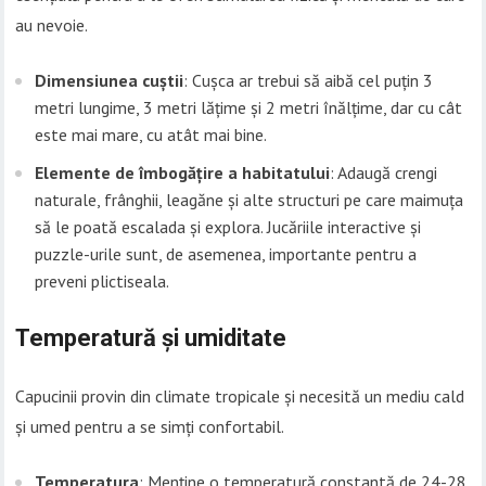
au nevoie.
Dimensiunea cuștii
: Cușca ar trebui să aibă cel puțin 3
metri lungime, 3 metri lățime și 2 metri înălțime, dar cu cât
este mai mare, cu atât mai bine.
Elemente de îmbogățire a habitatului
: Adaugă crengi
naturale, frânghii, leagăne și alte structuri pe care maimuța
să le poată escalada și explora. Jucăriile interactive și
puzzle-urile sunt, de asemenea, importante pentru a
preveni plictiseala.
Temperatură și umiditate
Capucinii provin din climate tropicale și necesită un mediu cald
și umed pentru a se simți confortabil.
Temperatura
: Menține o temperatură constantă de 24-28