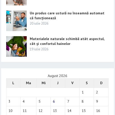
Un produs care ustură nu înseamnă automat
că funcționează
20 iulie 2026
Materialele naturale schimbă atât aspectul,
cât și confortul hainelor
19 iulie 2026
August 2026
L
Ma
Mi
J
V
S
D
1
2
3
4
5
6
7
8
9
10
11
12
13
14
15
16