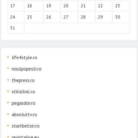
17
18
19
20
21
22
23
24
25
26
27
28
29
30
31
life4style.ro
noulpopesti.ro
thepress.ro
stirizilnic.ro
pegasdor.ro
absoluttv.ro
startbeton.ro
revistalive.eu