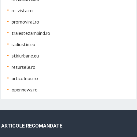
re-vista.ro
promoviral.ro
traiestezambind.ro
radiostiri.eu
stiriurbane.eu
resursele.ro
articolnou.ro
opennews.ro
ARTICOLE RECOMANDATE