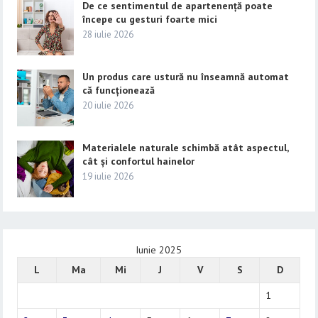
De ce sentimentul de apartenență poate
începe cu gesturi foarte mici
28 iulie 2026
Un produs care ustură nu înseamnă automat
că funcționează
20 iulie 2026
Materialele naturale schimbă atât aspectul,
cât și confortul hainelor
19 iulie 2026
Iunie 2025
L
Ma
Mi
J
V
S
D
1