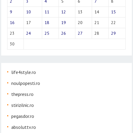
2
3
4
5
6
7
8
9
10
11
12
13
14
15
16
17
18
19
20
21
22
23
24
25
26
27
28
29
30
life4style.ro
noulpopesti.ro
thepress.ro
stirizilnic.ro
pegasdor.ro
absoluttv.ro