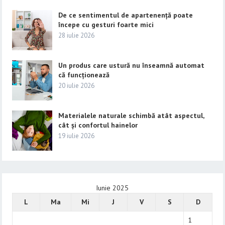
De ce sentimentul de apartenență poate
începe cu gesturi foarte mici
28 iulie 2026
Un produs care ustură nu înseamnă automat
că funcționează
20 iulie 2026
Materialele naturale schimbă atât aspectul,
cât și confortul hainelor
19 iulie 2026
Iunie 2025
L
Ma
Mi
J
V
S
D
1