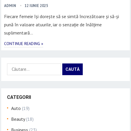
ADMIN
12 IUNIE 2025
Fiecare femeie își dorește să se simtă încrezătoare și să-și
pună în valoare atuurile, iar o senzație de înălțime
suplimentară…
CONTINUE READING »
Caută
după:
CATEGORII
Auto
(19)
Beauty
(18)
Business
(23)