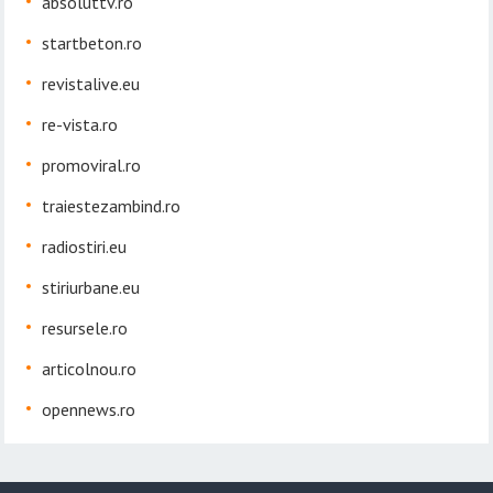
absoluttv.ro
startbeton.ro
revistalive.eu
re-vista.ro
promoviral.ro
traiestezambind.ro
radiostiri.eu
stiriurbane.eu
resursele.ro
articolnou.ro
opennews.ro