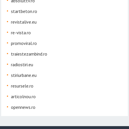
absoluttv.ro
startbeton.ro
revistalive.eu
re-vista.ro
promoviral.ro
traiestezambind.ro
radiostiri.eu
stiriurbane.eu
resursele.ro
articolnou.ro
opennews.ro