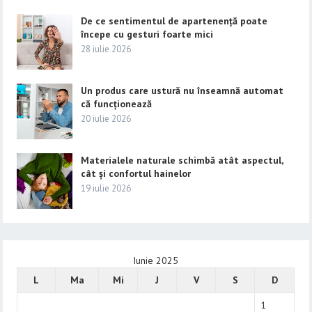
De ce sentimentul de apartenență poate
începe cu gesturi foarte mici
28 iulie 2026
Un produs care ustură nu înseamnă automat
că funcționează
20 iulie 2026
Materialele naturale schimbă atât aspectul,
cât și confortul hainelor
19 iulie 2026
Iunie 2025
L
Ma
Mi
J
V
S
D
1