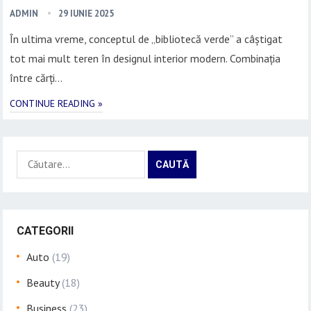
ADMIN
29 IUNIE 2025
În ultima vreme, conceptul de „bibliotecă verde” a câștigat
tot mai mult teren în designul interior modern. Combinația
între cărți…
CONTINUE READING »
Caută
după:
CATEGORII
Auto
(19)
Beauty
(18)
Business
(23)